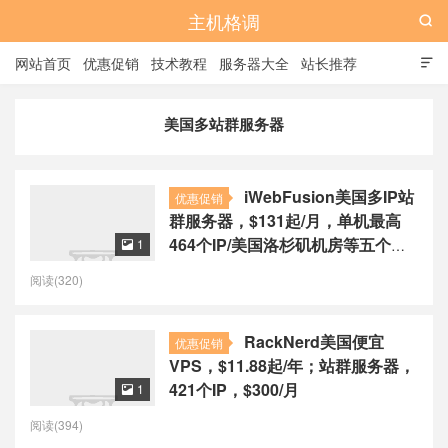
主机格调

网站首页
优惠促销
技术教程
服务器大全
站长推荐

全站标签
广告位
美国多站群服务器
iWebFusion美国多IP站
优惠促销
群服务器，$131起/月，单机最高
464个IP/美国洛杉矶机房等五个机
1

房
阅读(320)
RackNerd美国便宜
优惠促销
VPS，$11.88起/年；站群服务器，
421个IP，$300/月
1

阅读(394)