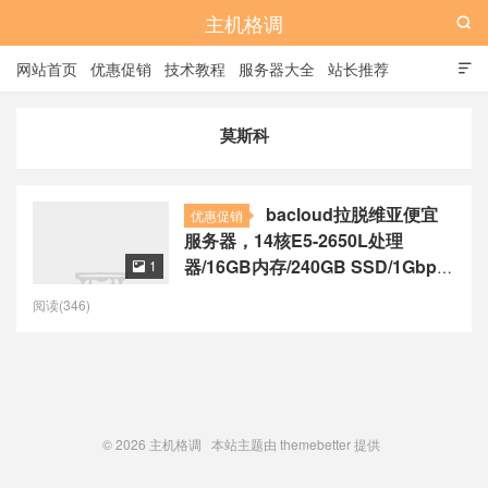
主机格调

网站首页
优惠促销
技术教程
服务器大全
站长推荐

全站标签
广告位
莫斯科
bacloud拉脱维亚便宜
优惠促销
服务器，14核E5-2650L处理
器/16GB内存/240GB SSD/1Gbps
1

带宽，月付79.47美元起
阅读(346)
© 2026
主机格调
本站主题由
themebetter
提供