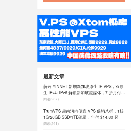
最新文章
荫云 YINNET 新增新加坡原生 IP VPS，双原
生 IPv4+IPv6 解锁新加坡流媒体，7 折月付
$7 起
阅读(287)
TrumVPS 越南河内便宜 VPS 促销八折，1核
1G/20GB SSD/1TB流量，年付 $14.80 起
阅读(261)