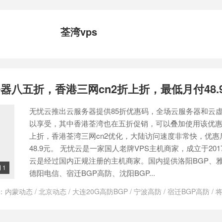
荃湾vps
器八五折，香港三网cn2折上折，最低月付48.
无忧云推出云服务器提供85折优惠码，全场云服务器和云
以享受，其中香港荃湾也在五折促销，可以叠加使用该优
上折，香港荃湾三网cn2优化，大陆访问速度非常快，优惠
48.9元。 无忧云是一家国人老牌VPS主机商家，成立于20
云是经过国内正规注册的主机商家。国内提供洛阳BGP、
1

德阳电信、宿迁BGP高防、沈阳BGP...
：
内蒙动态
/
北京动态
/
大连20G高防BGP
/
宁波高防
/
宿迁BGP高防
/
将
房怎么样
/
将军澳机房线路维护
/
广州动态
/
德阳电信
/
无忧云
/
无忧云服
BGP
/
深圳BGP
/
荃湾vps
/
雅安电信
/
香港cn2
/
香港cn2 gia vps
/
香港c