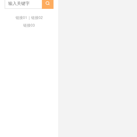
香港cn2vps国外
/
香港cn2云
/
香

房
/
香港荃湾机房
/
高防
链接01
|
链接02
链接03