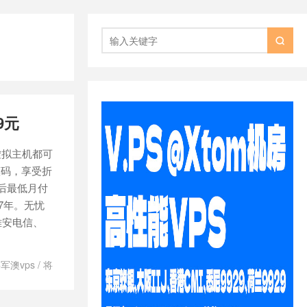

9元
虚拟主机都可
惠码，享受折
后最低月付
17年。无忧
雅安电信、
军澳vps
/
将
务器
/
无忧
n2vps10元
/