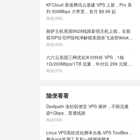
KFCloud 香港腾讯云基建 VPS 上新，Pro 系
列 500Mbps 大带宽，首月 $9.99 起
阅读(356)
丽萨主机美国9929线路新宿主机上线，全新
双ISP住宅IP段纯净解锁美国奈飞油管tiktok等
流媒体，月付68元起
阅读(329)
六六云英国三网优化年付特价 VPS，1核
1G/200Mbps/1TB 流量，年付仅 299 元限量
66 个
阅读(370)
随便看看
Dedipath 洛杉矶便宜 VPS 测评，不限流量
@1Gbps，普通线路
阅读(556)
Linux VPS系统优化脚本合集-VPS ToolBox，
整合vps常用工具和一键测评脚本