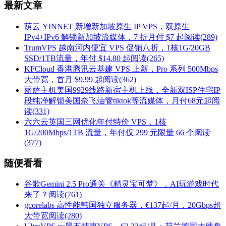
最新文章
荫云 YINNET 新增新加坡原生 IP VPS，双原生
IPv4+IPv6 解锁新加坡流媒体，7 折月付 $7 起
阅读(289)
TrumVPS 越南河内便宜 VPS 促销八折，1核1G/20GB
SSD/1TB流量，年付 $14.80 起
阅读(265)
KFCloud 香港腾讯云基建 VPS 上新，Pro 系列 500Mbps
大带宽，首月 $9.99 起
阅读(362)
丽萨主机美国9929线路新宿主机上线，全新双ISP住宅IP
段纯净解锁美国奈飞油管tiktok等流媒体，月付68元起
阅
读(331)
六六云英国三网优化年付特价 VPS，1核
1G/200Mbps/1TB 流量，年付仅 299 元限量 66 个
阅读
(377)
随便看看
谷歌Gemini 2.5 Pro通关《精灵宝可梦》，AI玩游戏时代
来了？
阅读(761)
gcorelabs 高性能韩国独立服务器，€137起/月，20Gbps超
大带宽
阅读(280)