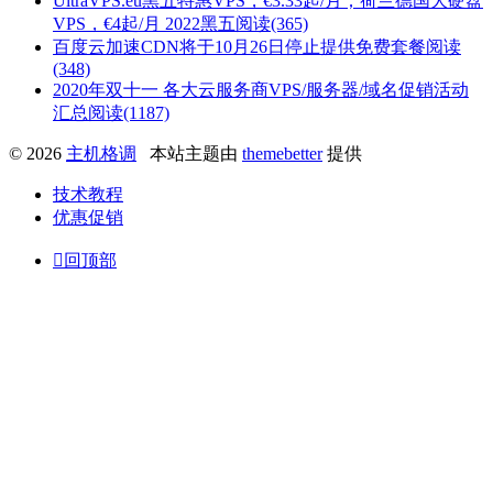
UltraVPS.eu黑五特惠VPS，€3.33起/月；荷兰德国大硬盘
VPS，€4起/月
2022黑五
阅读(365)
百度云加速CDN将于10月26日停止提供免费套餐
阅读
(348)
2020年双十一 各大云服务商VPS/服务器/域名促销活动
汇总
阅读(1187)
© 2026
主机格调
本站主题由
themebetter
提供
技术教程
优惠促销

回顶部