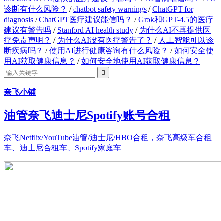
诊断有什么风险？
/
chatbot safety warnings
/
ChatGPT for
diagnosis
/
ChatGPT医疗建议能信吗？
/
Grok和GPT-4.5的医疗
建议有警告吗
/
Stanford AI health study
/
为什么AI不再提供医
疗免责声明？
/
为什么AI没有医疗警告了？
/
人工智能可以诊
断疾病吗？
/
使用AI进行健康咨询有什么风险？
/
如何安全使
用AI获取健康信息？
/
如何安全地使用AI获取健康信息？

奈飞小铺
油管奈飞迪士尼Spotify账号合租
奈飞Netflix/YouTube油管/迪士尼/HBO合租，奈飞高级车合租
车、迪士尼合租车、Spotify家庭车