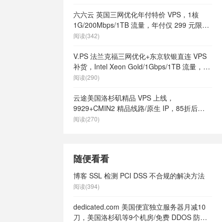
六六云 英国三网优化年付特价 VPS，1核
1G/200Mbps/1TB 流量，年付仅 299 元限量
66 个
阅读(342)
V.PS 法兰克福三网优化+东京软银直连 VPS
补货，Intel Xeon Gold/1Gbps/1TB 流量，月
付 €6.95 起
阅读(290)
云途美国洛杉矶精品 VPS 上线，
9929+CMIN2 精品线路/原生 IP，85折后
¥18.7/月起
阅读(270)
随便看看
博客 SSL 检测 PCI DSS 不合规的解决方法
阅读(394)
dedicated.com 美国便宜独立服务器月减10
刀，美国洛杉矶等9个机房/免费 DDOS 防御/