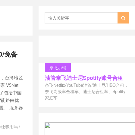

O/免备
奈飞小铺
油管奈飞迪士尼Spotify账号合租
时，台湾地区
V5Net
奈飞Netflix/YouTube油管/迪士尼/HBO合租，
奈飞高级车合租车、迪士尼合租车、Spotify
入了包括中国
家庭车
智能路由优
置。 服务器
务器还够用吗
/
务器
/
免备