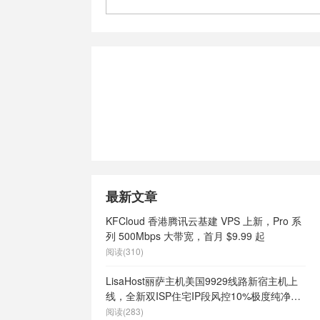
最新文章
KFCloud 香港腾讯云基建 VPS 上新，Pro 系
列 500Mbps 大带宽，首月 $9.99 起
阅读(310)
LisaHost丽萨主机美国9929线路新宿主机上
线，全新双ISP住宅IP段风控10%极度纯净，
月付68元起
阅读(283)