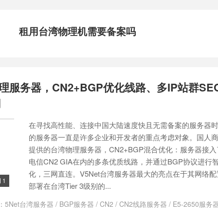
租用台湾物理机需要备案吗
物理服务器，CN2+BGP优化线路、多IP站群SE
网
在寻找高性能、连接中国大陆速度快且无需备案的服务器
的服务器一直是许多企业和开发者的重点考虑对象。国人商家 
提供的台湾物理服务器，CN2+BGP混合优化：服务器接
电信CN2 GIA在内的多条优质线路，并通过BGP协议进行
化，三网直连。V5Net台湾服务器最大的亮点在于其网络配
1

部署在台湾Tier 3级别的...
：
5Net台湾服务器
/
BGP服务器
/
CN2
/
CN2线路服务器
/
E5-2650服
t服务器价格
/
V5Net服务器租用
/
不限流量服务器
/
不限流量的台湾独立服