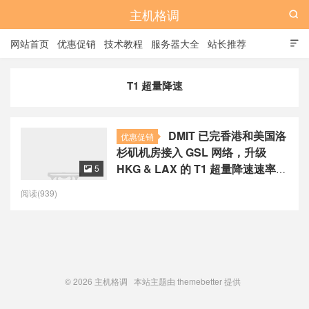
主机格调

网站首页
优惠促销
技术教程
服务器大全
站长推荐

全站标签
广告位
T1 超量降速
DMIT 已完香港和美国洛
优惠促销
杉矶机房接入 GSL 网络，升级
HKG & LAX 的 T1 超量降速速率限
5

制，提供月付九折和季付七折的优
阅读(939)
惠
© 2026
主机格调
本站主题由
themebetter
提供