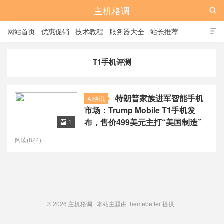
主机格调

网站首页
优惠促销
技术教程
服务器大全
站长推荐

全站标签
广告位
T1手机评测
特朗普家族进军智能手机
AI快讯
市场：Trump Mobile T1手机发
布，售价499美元主打“美国制造”
1

阅读(824)
© 2026
主机格调
本站主题由
themebetter
提供