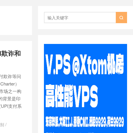

PI欺诈和
付欺诈等问
harter）
字市场之一构
的背景是印
UPI支付系
识别
/
le在印度有什