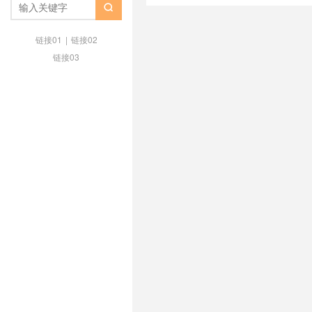
么安全措施？
/
Google如何防止

什么是DigiKavach
/
印度UPI诈
字金融诈骗
/
网络诈骗预警
/
谷歌
链接01
|
链接02
链接03