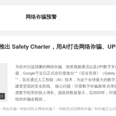
网络诈骗预警
推出 Safety Charter，用AI打击网络诈骗、U
为应对日益猖獗的网络诈骗、假冒视频通话以及UPI数字支
题，Google于近日正式在印度推出**《安全宪章》（Safety C
**，旨在通过人工智能（AI）技术，为这个全球最大的数
建更坚固的安全防线。 核心问题：印度数字诈骗激增 此举
度数字犯罪的惊人增长。据政府数据显示，仅2023年，印度
1

统的诈骗金额就...
：
AI反诈骗
/
AI如何防止网络诈骗？
/
AI能否识别网络诈骗
/
AI诈骗怎么
ni模型安全吗？
/
Google
/
Google Pay
/
Google Play Protect作用
/
Goog