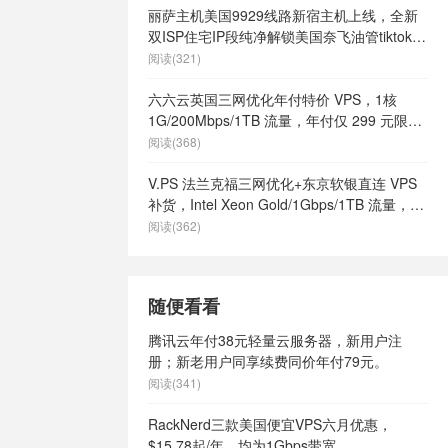
丽萨主机美国9929线路新宿主机上线，全新
双ISP住宅IP段纯净解锁美国奈飞油管tiktok等
流媒体，月付68元起
阅读(321)
六六云英国三网优化年付特价 VPS，1核
1G/200Mbps/1TB 流量，年付仅 299 元限量
66 个
阅读(368)
V.PS 法兰克福三网优化+东京软银直连 VPS
补货，Intel Xeon Gold/1Gbps/1TB 流量，月
付 €6.95 起
阅读(362)
随便看看
腾讯云年付38元轻量云服务器，新用户注
册；新老用户同享续费同价年付79元。
阅读(341)
RackNerd三款美国便宜VPS六月优惠，
$15.78起/年，均为1Gbps带宽