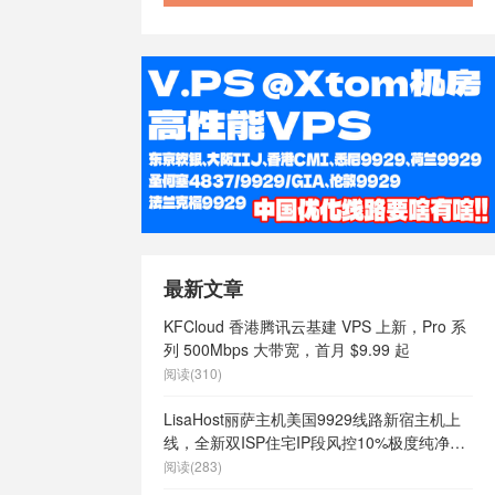
最新文章
KFCloud 香港腾讯云基建 VPS 上新，Pro 系
列 500Mbps 大带宽，首月 $9.99 起
阅读(310)
LisaHost丽萨主机美国9929线路新宿主机上
线，全新双ISP住宅IP段风控10%极度纯净，
月付68元起
阅读(283)