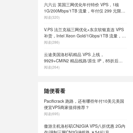
六六云 英国三网优化年付特价 VPS，1核
1G/200Mbps/1TB 流量，年付仅 299 元限量
66 个
阅读(320)
V.PS 法兰克福三网优化+东京软银直连 VPS
补货，Intel Xeon Gold/1Gbps/1TB 流量，月
付 €6.95 起
阅读(286)
云途美国洛杉矶精品 VPS 上线，
9929+CMIN2 精品线路/原生 IP，85折后
¥18.7/月起
阅读(264)
随便看看
Pacificrack 跑路，还有哪些年付10美元美国
便宜VPS商家值得推荐？
阅读(695)
傲游主机洛杉矶CN2GIA VPS八折优惠 2G内
存/强制三网CN2GIA线路 ￥54起/月