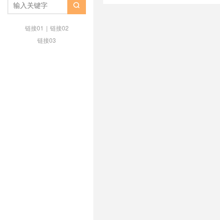
续费同价
/
美国/韩国/日本/香港V

链接01
|
链接02
链接03