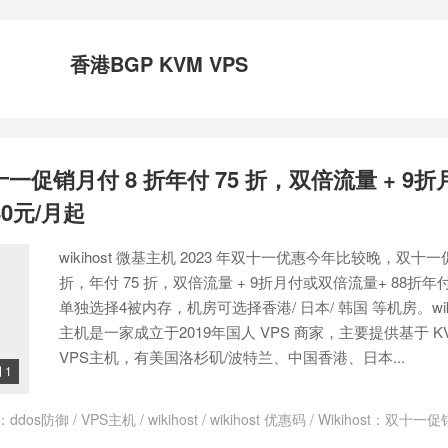
香港BGP KVM VPS
 双十一促销月付 8 折年付 75 折，双倍流量 + 9
0元/月起
wikihost 微基主机 2023 年双十一优惠今年比较晚，双十一
折，年付 75 折，双倍流量 + 9折月付或双倍流量+ 88折年
单独选择4被内存，机房可选择香港/ 日本/ 韩国 等机房。wiki
主机是一家成立于2019年国人 VPS 商家，主要提供基于 K
VPS主机，有美国洛杉矶/波特兰、中国香港、日本...
1

：
ddos防御
/
VPS主机
/
wikihost
/
wikihost 优惠码
/
Wikihost：双十一
折月付或双倍流量+ 88折年付，40元/月起
/
双十一
/
双十一优惠
/
微基主机