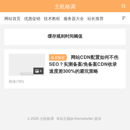
主机格调

网站首页
优惠促销
技术教程
服务器大全
站长推荐

全站标签
广告位
缓存规则时间阈值
网站CDN配置如何不伤
技术教程
SEO？实测备案/免备案CDN收录
速度差300%的避坑策略
4

阅读(783)
© 2026
主机格调
本站主题由
themebetter
提供