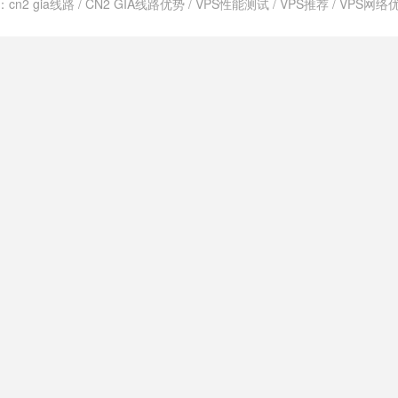
：
cn2 gia线路
/
CN2 GIA线路优势
/
VPS性能测试
/
VPS推荐
/
VPS网络
线路配置
/
搬瓦工VPS性价比如何
/
搬瓦工官网
/
搬瓦工新机房
/
搬瓦工
搬瓦工荷兰机房
/
搬瓦工荷兰机房什么时候上线
/
电信CN2
/
移动CMIN2
099
/
联通高端线路
/
联通高端线路AS10099
/
荷兰机房上线时间
/
荷兰
/
荷兰机房网络延迟测试
/
荷兰阿姆斯特丹
/
荷兰阿姆斯特丹机房测评