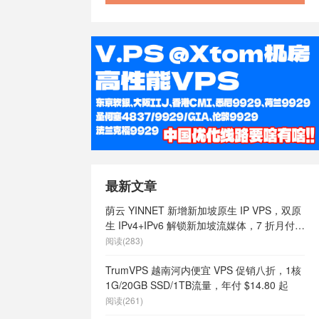
最新文章
荫云 YINNET 新增新加坡原生 IP VPS，双原
生 IPv4+IPv6 解锁新加坡流媒体，7 折月付
$7 起
阅读(283)
TrumVPS 越南河内便宜 VPS 促销八折，1核
1G/20GB SSD/1TB流量，年付 $14.80 起
阅读(261)