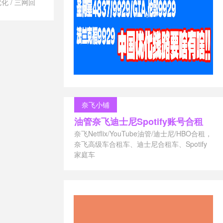
优化
/
三网回
新机房配置
/
/
移动CMIN2
机房价格
/
荷
奈飞小铺
油管奈飞迪士尼Spotify账号合租
奈飞Netflix/YouTube油管/迪士尼/HBO合租，
奈飞高级车合租车、迪士尼合租车、Spotify
家庭车