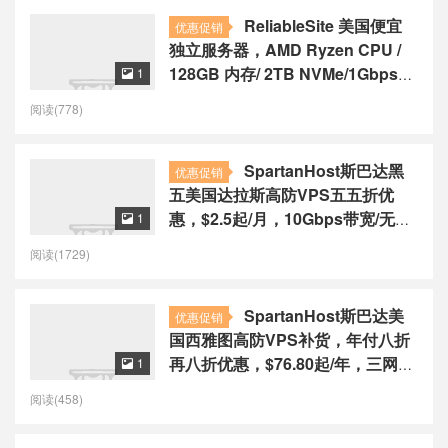
ReliableSite 美国便宜
优惠促销
独立服务器，AMD Ryzen CPU /
128GB 内存/ 2TB NVMe/1Gbps
1

带宽/不限制流量，$99/月
阅读(778)
SpartanHost斯巴达黑
优惠促销
五美国达拉斯高防VPS五五折优
惠，$2.5起/月，10Gbps带宽/无限
1

防御
阅读(1729)
SpartanHost斯巴达美
优惠促销
国西雅图高防VPS补货，年付八折
再八折优惠，$76.80起/年，三网联
1

通4837/10Gbps带宽
阅读(458)