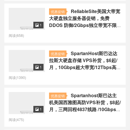
ReliableSite美国大带宽
优惠促销
大硬盘独立服务器促销，免费
DDOS 防御/2Gbps独立带宽不限
1

流量，$118起/月
阅读(658)
SpartanHost斯巴达达
优惠促销
拉斯大硬盘存储 VPS补货，$6起/
月，10Gbps超大带宽/12Tbps高防
1

御
阅读(1390)
Spartanhost斯巴达主
优惠促销
机美国西雅图高防VPS补货，$8起/
月，三网回程4837线路 /10Gbps超
1

大带宽
阅读(475)