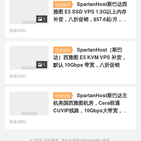
SpartanHost斯巴达西
优惠促销
雅图 E5 SSD VPS 1.5G以上内存
补货，八折促销，$57.6起/月，联
1

通4837线路
阅读(343)
SpartanHost（斯巴
优惠促销
达）西雅图 E5 KVM VPS 补货，
默认 10Gbps 带宽，八折促销
1

阅读(542)
SpartanHost斯巴达主
优惠促销
机美国西雅图机房，Cera联通
CUVIP线路，10Gbps大带宽，
20G高防，优惠后最低月付2.8美元
阅读(383)
© 2026
主机格调
本站主题由
themebetter
提供