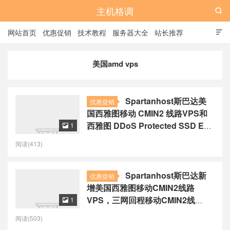
主机格调

网站首页
优惠促销
技术教程
服务器大全
站长推荐

全站标签
广告位
美国amd vps
Spartanhost斯巴达美
优惠促销
国西雅图移动 CMIN2 线路VPS和
西雅图 DDoS Protected SSD E5
1

KVM VPS 补货
阅读(413)
Spartanhost斯巴达新
优惠促销
增美国西雅图移动CMIN2线路
VPS，三网回程移动CMIN2线
1

路/Ryzen 7950X+NVMe，月付24
阅读(503)
美元起