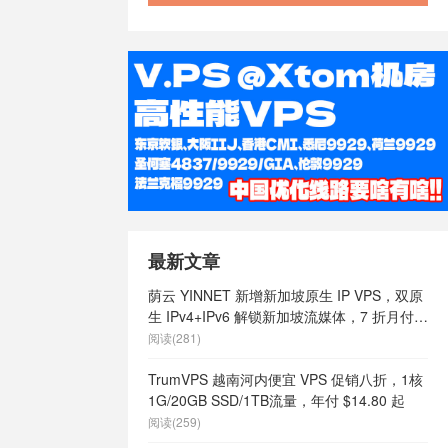
最新文章
荫云 YINNET 新增新加坡原生 IP VPS，双原
生 IPv4+IPv6 解锁新加坡流媒体，7 折月付
$7 起
阅读(281)
TrumVPS 越南河内便宜 VPS 促销八折，1核
1G/20GB SSD/1TB流量，年付 $14.80 起
阅读(259)