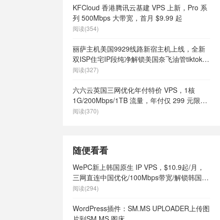
KFCloud 香港腾讯云基建 VPS 上新，Pro 系
列 500Mbps 大带宽，首月 $9.99 起
阅读(354)
丽萨主机美国9929线路新宿主机上线，全新
双ISP住宅IP段纯净解锁美国奈飞油管tiktok等
流媒体，月付68元起
阅读(327)
六六云英国三网优化年付特价 VPS，1核
1G/200Mbps/1TB 流量，年付仅 299 元限量
66 个
阅读(370)
随便看看
WePC新上韩国原生 IP VPS，$10.9起/月，
三网直连中国优化/100Mbps带宽/解锁韩国
tiktok运营
阅读(294)
WordPress插件：SM.MS UPLOADER上传图
片到SM.MS 图床