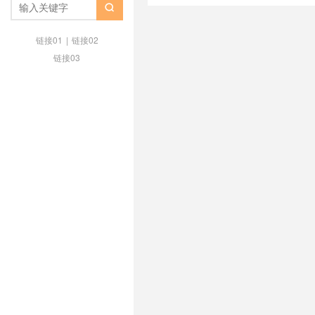
云99计划优惠活动
/
阿里云上云

惠活动2024
/
阿里云便宜云服务
活动
链接01
|
链接02
链接03