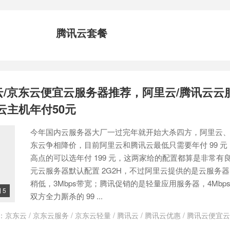
腾讯云套餐
云/京东云便宜云服务器推荐，阿里云/腾讯云云
云主机年付50元
今年国内云服务器大厂一过完年就开始大杀四方，阿里云
东云争相降价，目前阿里云和腾讯云最低只需要年付 99 
高点的可以选年付 199 元，这两家给的配置都算是非常有良
元云服务器默认配置 2G2H，不过阿里云提供的是云服务器，
稍低，3Mbps带宽；腾讯促销的是轻量应用服务器，4Mbp
5

双方全力厮杀的 99 ...
：
京东云
/
京东云服务
/
京东云轻量
/
腾讯云
/
腾讯云优惠
/
腾讯云便宜云
云新春采购节
/
阿里云
/
阿里云 99 云服务器
/
阿里云 99 计划
/
阿里云9