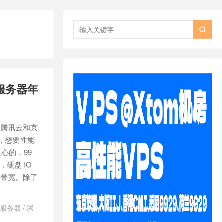

服务器年
、腾讯云和京
元，想要性能
心的，99
硬盘 IO
s带宽。除了
服务器
/
腾
9计划
/
阿里