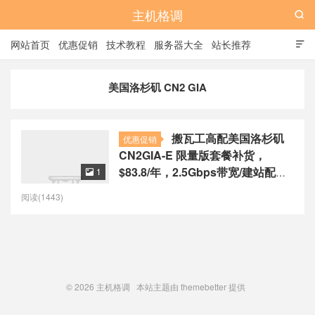
主机格调

网站首页
优惠促销
技术教程
服务器大全
站长推荐

全站标签
广告位
美国洛杉矶 CN2 GIA
搬瓦工高配美国洛杉矶
优惠促销
CN2GIA-E 限量版套餐补货，
$83.8/年，2.5Gbps带宽/建站配置/
1

可选14个机房
阅读(1443)
© 2026
主机格调
本站主题由
themebetter
提供