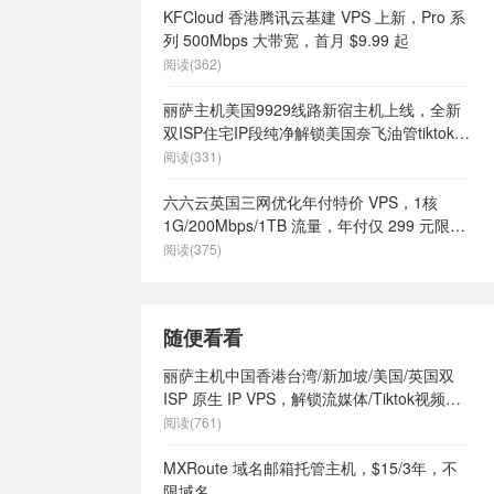
KFCloud 香港腾讯云基建 VPS 上新，Pro 系
列 500Mbps 大带宽，首月 $9.99 起
阅读(362)
丽萨主机美国9929线路新宿主机上线，全新
双ISP住宅IP段纯净解锁美国奈飞油管tiktok等
流媒体，月付68元起
阅读(331)
六六云英国三网优化年付特价 VPS，1核
1G/200Mbps/1TB 流量，年付仅 299 元限量
66 个
阅读(375)
随便看看
丽萨主机中国香港台湾/新加坡/美国/英国双
ISP 原生 IP VPS，解锁流媒体/Tiktok视频直
播运营IP纯净度高
阅读(761)
MXRoute 域名邮箱托管主机，$15/3年，不
限域名