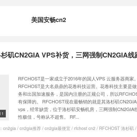
美国安畅cn2
 洛杉矶CN2GIA VPS补货，三网强制CN2GIA
RFCHOST是一家成立于2016年的国人VPS 云服务器商家
RFCHOST是大名鼎鼎的花卷科技运营。花卷科技主要是
务和出国加速服务，是国内注册的正规公司，所以RFCHO
有保障的。 RFCHOST现在最畅销的就是其洛杉矶CN2GI
vps，经常缺货，位于洛杉矶安畅机房，三网强制CN2GIA
1

性极佳，号称从不超售。 RF...
：
cn2gia
/
cn2gia推荐
/
cn2gia最便宜
/
rfchost cn2
/
RFCHOST 洛杉矶
了
/
rfchost香港
/
安畅机房 洛杉矶
/
安畅机房介绍
/
洛杉矶cn2
/
洛杉矶cn2 