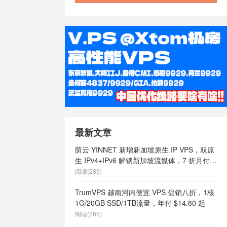
最新文章
荫云 YINNET 新增新加坡原生 IP VPS，双原
生 IPv4+IPv6 解锁新加坡流媒体，7 折月付
$7 起
阅读(289)
TrumVPS 越南河内便宜 VPS 促销八折，1核
1G/20GB SSD/1TB流量，年付 $14.80 起
阅读(265)