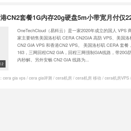
杉矶cn2怎么样
/
洛杉矶cn2概
/
洛杉矶cn2节点国内快吗
/
洛杉矶安畅cn2g
机房
/
美国cn2gia
/
美国cn2gia 可看奈飞
/
美国cn2gia服务器
/
美国安畅
CN2套餐1G内存20g硬盘5m小带宽月付仅22
OneTechCloud（易科云）是一家2020年成立的国人 VPS
家主要销售美国洛杉矶 CERA CN2GIA 高防 VPS、美国
CN2 GIA VPS 和香港CN2 VPS。 美国洛杉矶 CERA 套
163，三网回程CN2 GIA，回程三网强制GIA线路，带20G防
内秒解。另外安畅 CN2 GIA 线路为...
2

：
cera gia vps
/
cera gia评测
/
cera机房
/
cera机房 移动
/
cera机房VPS
cera高防 vps
/
cera高防主机是什么
/
cera高防是什么
/
CN2 GIA
/
CN2 
CN2 GIA机房 CN2 GIA
/
洛杉矶cn2 gia
/
美国cera cn2 gia母鸡
/
美
cn2 gia服务器
/
美国cn2 gia独立服务器
/
美国cn2 gia高防
/
美国安畅 