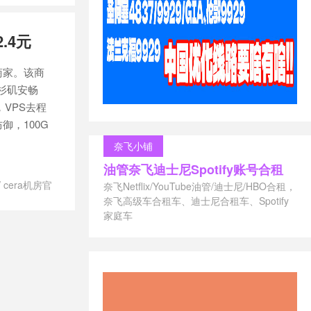
ia
/
洛杉矶
/
美国安畅
.4元
 商家。该商
洛杉矶安畅
餐，VPS去程
御，100G
奈飞小铺
油管奈飞迪士尼Spotify账号合租
/
cera机房官
奈飞Netflix/YouTube油管/迪士尼/HBO合租，
GIA 商家
/
奈飞高级车合租车、迪士尼合租车、Spotify
国
家庭车
免费
/
美国安