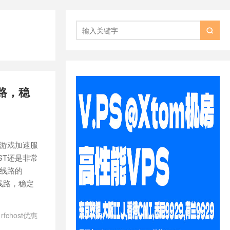

线路，稳
。
做游戏加速服
ST还是非常
A线路的
线路，稳定
/
rfchost优惠
gia
/
洛杉矶