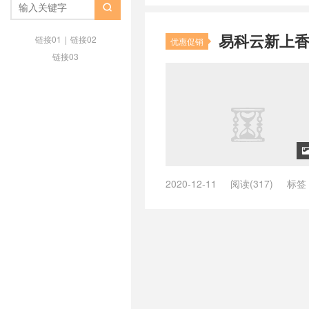
cn2 gia 转让
/
洛杉矶cn2gia
/
洛

安畅和CERA哪个好
/
洛杉矶安畅
易科云新上香港
cn2
/
美国安畅机房
链接01
|
链接02
优惠促销
链接03
2020-12-11
阅读(317)
标签
网
/
cera机房洛杉矶
/
cera高防
/
CN2 GIA 线路
/
安畅安畅洛杉矶机房 
ceranetworks
/
美国cn2 gia
/
美国
畅cn2
/
美国安畅机房