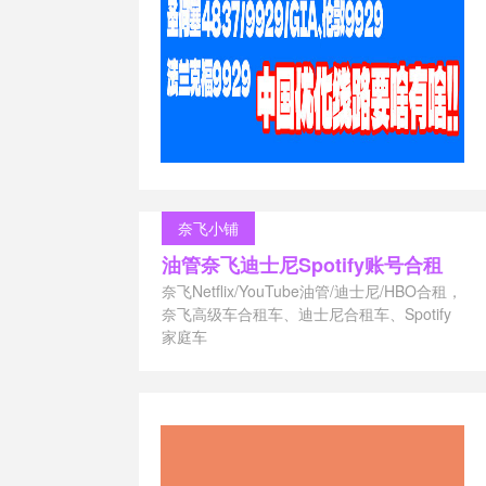
t
/
raksmart
服务器
/
Vultr
/
务器
/
切片
切片服务器
/
切片点播服
国外服务器切
器
/
大带宽服
务器
/
怎么搭
 切片，交换
务器文件切片
奈飞小铺
案
/
服务器视
器搭建切片
/
油管奈飞迪士尼Spotify账号合租
 合并
/
生成
奈飞Netflix/YouTube油管/迪士尼/HBO合租，
片服务器
/
管
奈飞高级车合租车、迪士尼合租车、Spotify
视频切片服务
家庭车
/
视频切片选
码服务器
/
超