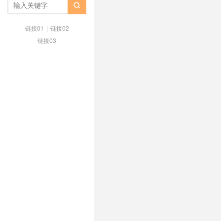
片 与web浏览器和服务器不兼容

怎么样
/
Sharktech
/
Sharktec
Vultr高频VPS
/
云转码云切片多服
链接01
|
链接02
发布服务器
/
切片地图服务器
/
切
链接03
知乎
/
切片服务器干嘛用的
/
切片
务器
/
切片资源服务器
/
切片资源
片
/
地图切片发布服务器
/
地图服
务器
/
大带宽服务器推荐
/
天地图
建切片服务器
/
搭建切片服务器
/
机切片
/
服务器 切片机
/
服务器
/
服务器端转码切片
/
服务器端转
频切片速度快吗
/
服务器转码切片
流媒体服务器租用
/
流媒体服务器
地图服务器缓存切片方案
/
生成服
理地图服务器缓存切片
/
管理地图
器
/
自建切片服务器
/
视频一键切
择哪里服务器
/
视频服务器不切片
图服务器缓存切片访问模式
/
转码