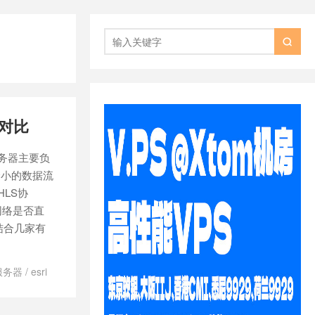

服对比
务器主要负
个小的数据流
LS协
网络是否直
结合几家有
服务器
/
esri
器
/
hls切片服
 切片
/
ps 切