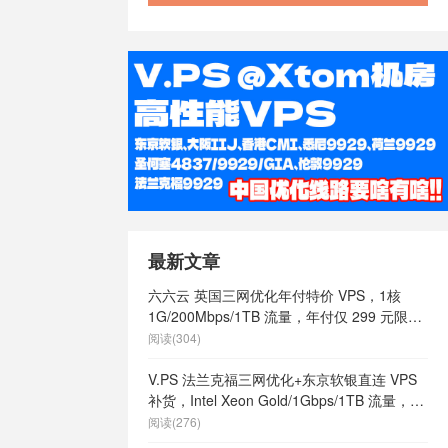
最新文章
六六云 英国三网优化年付特价 VPS，1核
1G/200Mbps/1TB 流量，年付仅 299 元限量
66 个
阅读(304)
V.PS 法兰克福三网优化+东京软银直连 VPS
补货，Intel Xeon Gold/1Gbps/1TB 流量，月
付 €6.95 起
阅读(276)