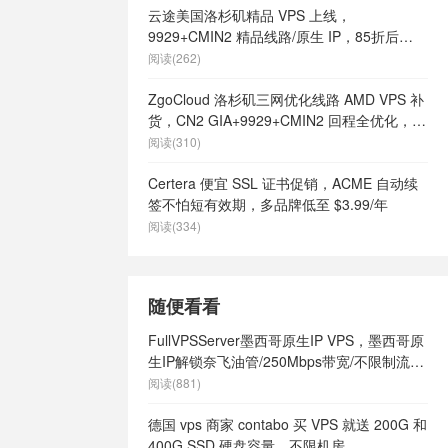
云途美国洛杉矶精品 VPS 上线，
9929+CMIN2 精品线路/原生 IP，85折后
¥18.7/月起
阅读(262)
ZgoCloud 洛杉矶三网优化线路 AMD VPS 补
货，CN2 GIA+9929+CMIN2 回程全优化，年
付 $52 起
阅读(310)
Certera 便宜 SSL 证书促销，ACME 自动续
签不怕短有效期，多品牌低至 $3.99/年
阅读(334)
随便看看
FullVPSServer墨西哥原生IP VPS，墨西哥原
生IP解锁奈飞油管/250Mbps带宽/不限制流
量，$7起/月
阅读(881)
德国 vps 商家 contabo 买 VPS 就送 200G 和
400G SSD 硬盘容量，不限机房