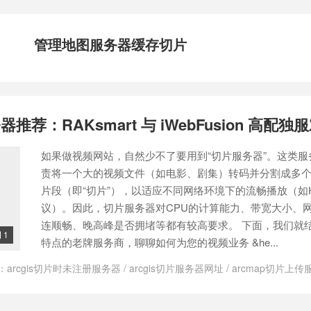
管理地图服务器缓存切片
荐：RAKsmart 与 iWebFusion 高配独
如果做视频网站，自然少不了要用到“切片服务器”。这类服
责将一个大的视频文件（如电影、剧集）转码并分割成多
片段（即“切片”），以适应不同网络环境下的流畅播放（如H
议）。因此，切片服务器对CPU的计算能力、带宽大小、
连顺畅、晚高峰是否拥堵等都有较高要求。 下面，我们就
1

特点的老牌服务商，聊聊如何为您的视频业务 &he...
：
arcgis切片时未注册服务器
/
arcgis切片服务器网址
/
arcmap切片上传
gis地图切片服务器
/
hls m3u8切片服务器
/
hls 切片服务器
/
hls切片 服务
服务器 碎片
/
iWebFusion
/
Leaseweb
/
Leaseweb好用吗
/
m3u8 服务器