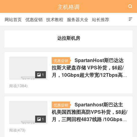
主机格调

网站首页
优惠促销
技术教程
服务器大全
站长推荐

全站标签
广告位
达拉斯机房
SpartanHost斯巴达达
优惠促销
拉斯大硬盘存储 VPS补货，$6起/
月，10Gbps超大带宽/12Tbps高防
1

御
阅读(1384)
Spartanhost斯巴达主
优惠促销
机美国西雅图高防VPS补货，$8起/
月，三网回程4837线路 /10Gbps超
1

大带宽
阅读(473)