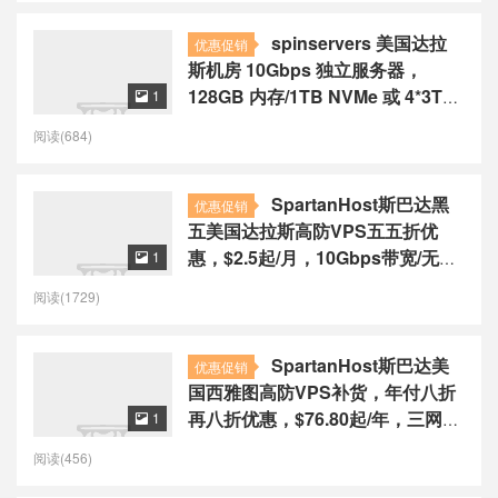
spinservers 美国达拉
优惠促销
斯机房 10Gbps 独立服务器，
128GB 内存/1TB NVMe 或 4*3TB
1

HDD / 30TB流量 / 10Gbps 带宽，
阅读(684)
$99/月
SpartanHost斯巴达黑
优惠促销
五美国达拉斯高防VPS五五折优
惠，$2.5起/月，10Gbps带宽/无限
1

防御
阅读(1729)
SpartanHost斯巴达美
优惠促销
国西雅图高防VPS补货，年付八折
再八折优惠，$76.80起/年，三网联
1

通4837/10Gbps带宽
阅读(456)