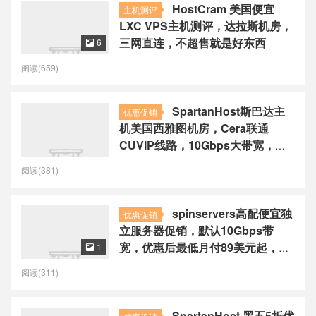
HostCram 美国便宜
主机测评
LXC VPS主机测评，达拉斯机房，
三网直连，不超售就是好东西
6

阅读(659)
SpartanHost斯巴达主
优惠促销
机美国西雅图机房，Cera联通
CUVIP线路，10Gbps大带宽，
20G高防，优惠后最低月付2.8美元
阅读(381)
spinservers高配便宜独
优惠促销
立服务器促销，默认10Gbps带
宽，优惠后最低月付89美元起，可
1

选圣何塞/达拉斯
阅读(311)
SpartanHost 黑五5折优