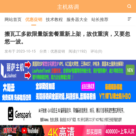
主机格调

网站首页
优惠促销
技术教程
服务器大全
站长推荐

全站标签
广告位
搬瓦工多款限量版套餐重新上架，故伎重演，又要忽
悠一波。
发布于 2023-10-15
分类：
优惠促销
阅读(1192)
评论(0)