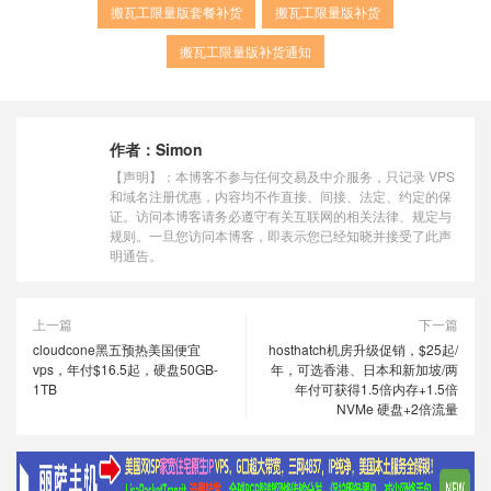
搬瓦工限量版套餐补货
搬瓦工限量版补货
搬瓦工限量版补货通知
作者：
Simon
【声明】：本博客不参与任何交易及中介服务，只记录 VPS
和域名注册优惠，内容均不作直接、间接、法定、约定的保
证。访问本博客请务必遵守有关互联网的相关法律、规定与
规则。一旦您访问本博客，即表示您已经知晓并接受了此声
明通告。
上一篇
下一篇
cloudcone黑五预热美国便宜
hosthatch机房升级促销，$25起/
vps，年付$16.5起，硬盘50GB-
年，可选香港、日本和新加坡/两
1TB
年付可获得1.5倍内存+1.5倍
NVMe 硬盘+2倍流量