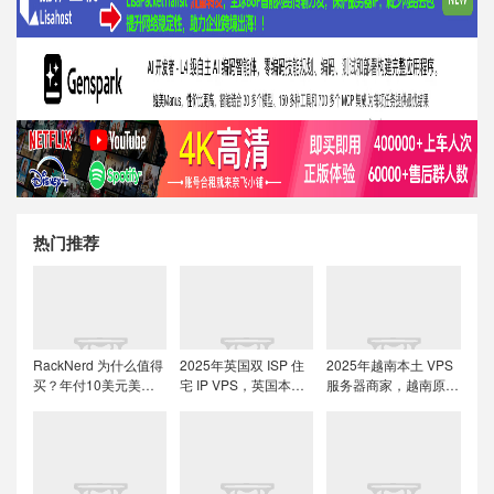
热门推荐
RackNerd 为什么值得
2025年英国双 ISP 住
2025年越南本土 VPS
买？年付10美元美国
宅 IP VPS，英国本土
服务器商家，越南原生
便宜VPS + 机房选择与
原生IP/适合英国本土
IP解锁流媒体tiktok直
免费获取双倍流量 (附
流媒体、跨境电商和
播运营
LET代回复)
tiktok运营