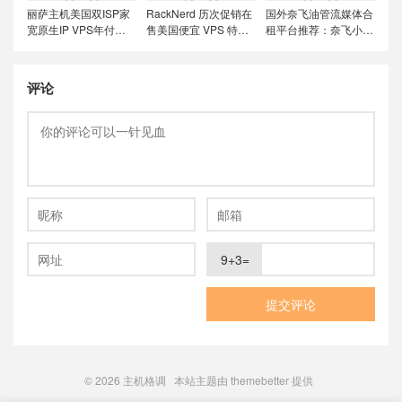
丽萨主机美国双ISP家
RackNerd 历次促销在
国外奈飞油管流媒体合
宽原生IP VPS年付特
售美国便宜 VPS 特价
租平台推荐：奈飞小
价套餐尝鲜，可选美国
套餐，推荐洛杉矶
铺、蜜糖商店、环球巴
联通4837和9929线
DC02机房，稳定性和
士和银河录像局
路，解锁美国本土服务
在线率高
评论
9+3=
© 2026
主机格调
本站主题由
themebetter
提供