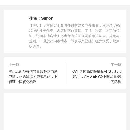
作者：
Simon
【声明】：本博客不参与任何交易及中介服务，只记录 VPS
和域名注册优惠，内容均不作直接、间接、法定、约定的保
证。访问本博客请务必遵守有关互联网的相关法律、规定与
规则。一旦您访问本博客，即表示您已经知晓并接受了此声
明通告。
上一篇
下一篇
腾讯云新型香港轻量服务器内测
OVH美国高防限量版VPS，$5.5
申请，适合出海和跨境电商，不
起/月，AMD EPYC/不限流量/超
保证中国优化线路
高防御