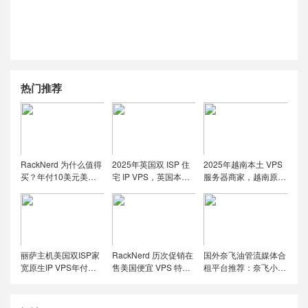
热门推荐
RackNerd 为什么值得
2025年英国双 ISP 住
2025年越南本土 VPS
买？年付10美元美国
宅 IP VPS，英国本土
服务器商家，越南原生
便宜VPS + 机房选择与
原生IP/适合英国本土
IP解锁流媒体tiktok直
免费获取双倍流量 (附
流媒体、跨境电商和
播运营
LET代回复)
tiktok运营
丽萨主机美国双ISP家
RackNerd 历次促销在
国外奈飞油管流媒体合
宽原生IP VPS年付特
售美国便宜 VPS 特价
租平台推荐：奈飞小
价套餐尝鲜，可选美国
套餐，推荐洛杉矶
铺、蜜糖商店、环球巴
联通4837和9929线
DC02机房，稳定性和
士和银河录像局
路，解锁美国本土服务
在线率高