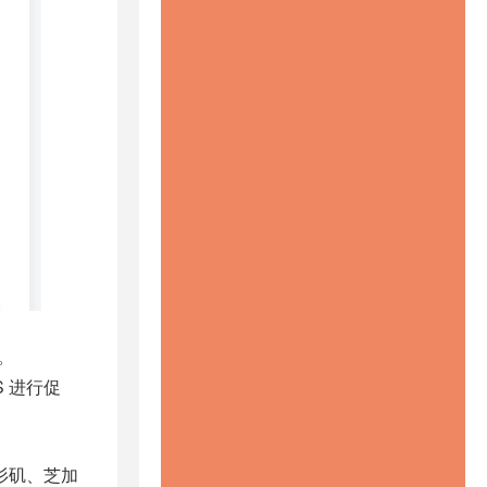
。
S 进行促
洛杉矶、芝加