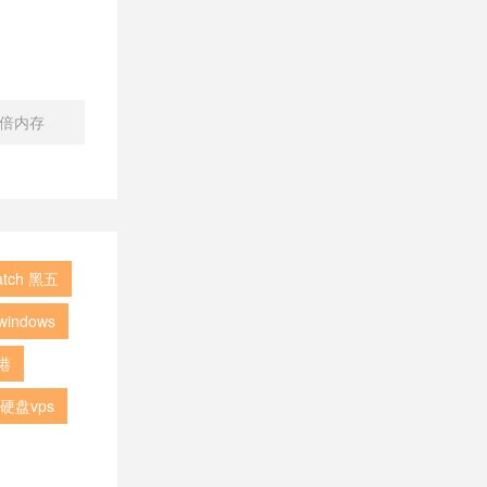
5倍内存
atch 黑五
windows
香港
硬盘vps