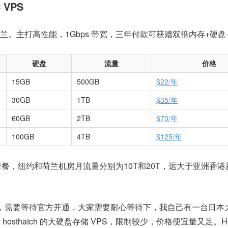
 VPS
/荷兰。主打高性能，1Gbps 带宽，三年付款可获赠双倍内存+硬盘
硬盘
流量
价格
15GB
500GB
$22/年
30GB
1TB
$35/年
60GB
2TB
$70/年
100GB
4TB
$125/年
套餐，纽约和荷兰机房月流量分别为10T和20T，远大于亚洲香
即时开通，需要等待官方开通，大家需要耐心等待下，我自己有一台日
osthatch 的大硬盘存储 VPS，限制较少，价格便宜量又足。Hos