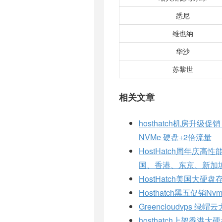
悉尼
维也纳
华沙
苏黎世
相关文章
hosthatch机房升级
NVMe 硬盘+2倍流量
HostHatch周年
国、香港、东京、新加
HostHatch美国大
Hosthatch黑五促销
Greencloudvps
hosthatch上架香港