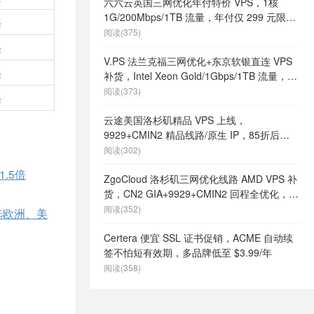
六六云英国三网优化年付特价 VPS，1核
1G/200Mbps/1TB 流量，年付仅 299 元限量
B
66 个
阅读(375)
B
V.PS 法兰克福三网优化+东京软银直连 VPS
B
补货，Intel Xeon Gold/1Gbps/1TB 流量，月
付 €6.95 起
阅读(373)
B
云途美国洛杉矶精品 VPS 上线，
9929+CMIN2 精品线路/原生 IP，85折后
¥18.7/月起
阅读(302)
.5倍
ZgoCloud 洛杉矶三网优化线路 AMD VPS 补
货，CN2 GIA+9929+CMIN2 回程全优化，年
付 $52 起
阅读(352)
选欧洲、美
Certera 便宜 SSL 证书促销，ACME 自动续
签不怕短有效期，多品牌低至 $3.99/年
阅读(358)