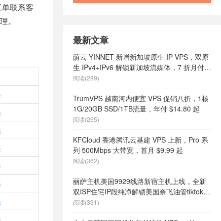
以工单联系客
处理。
最新文章
荫云 YINNET 新增新加坡原生 IP VPS，双原
生 IPv4+IPv6 解锁新加坡流媒体，7 折月付
$7 起
阅读(289)
B
TrumVPS 越南河内便宜 VPS 促销八折，1核
1G/20GB SSD/1TB流量，年付 $14.80 起
B
阅读(265)
B
KFCloud 香港腾讯云基建 VPS 上新，Pro 系
B
列 500Mbps 大带宽，首月 $9.99 起
阅读(362)
B
丽萨主机美国9929线路新宿主机上线，全新
B
双ISP住宅IP段纯净解锁美国奈飞油管tiktok等
B
流媒体，月付68元起
阅读(331)
B