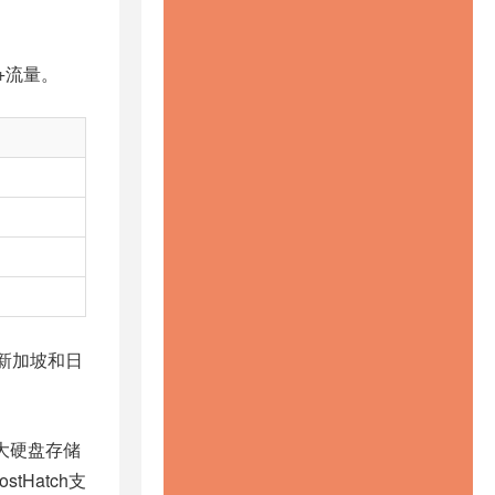
+流量。
港新加坡和日
本大硬盘存储
tHatch支