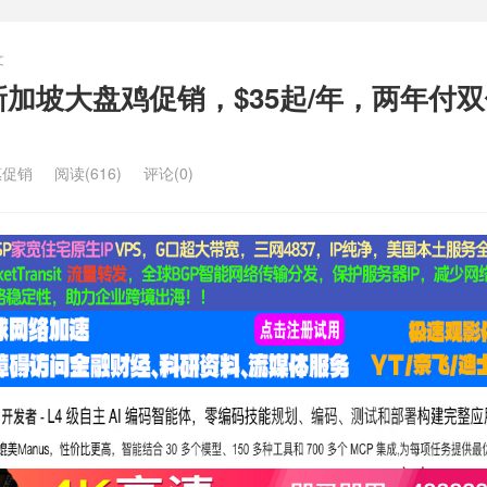
文
香港/新加坡大盘鸡促销，$35起/年，两年付
惠促销
阅读(616)
评论(0)