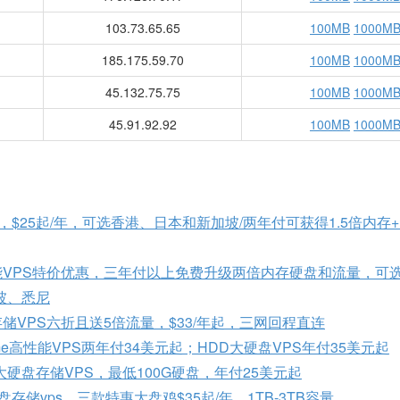
103.73.65.65
100MB
1000M
185.175.59.70
100MB
1000M
45.132.75.75
100MB
1000M
45.91.92.92
100MB
1000M
促销，$25起/年，可选香港、日本和新加坡/两年付可获得1.5倍内存+1
庆高性能VPS特价优惠，三年付以上免费升级两倍内存硬盘和流量，可
坡、悉尼
硬盘存储VPS六折且送5倍流量，$33/年起，三网回程直连
Nvme高性能VPS两年付34美元起；HDD大硬盘VPS年付35美元起
 绿帽云大硬盘存储VPS，最低100G硬盘，年付25美元起
大硬盘存储vps，三款特惠大盘鸡$35起/年，1TB-3TB容量