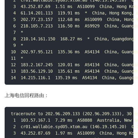
 2  cr01.wallabie.syd05.xtom.au (146.19.145.20)  0.7
 3  43.252.87.69  1.51 ms  AS10099  China, Hong Kong
 4  61.14.201.113  119.91 ms  *  China, Hong Kong, C
 5  202.77.23.157  112.68 ms  AS10099  China, Hong K
 6  218.105.7.213  116.50 ms  AS9929  China, Guangdo
 7  *

 8  210.14.161.150  168.27 ms  *  China, Guangdong, 
 9  *

10  202.97.95.121  135.36 ms  AS4134  China, Guangdo
11  *

12  183.2.167.245  120.01 ms  AS4134  China, Guangdo
13  183.56.129.10  135.61 ms  AS4134  China, Guangdo
14  14.215.116.1  135.19 ms  AS4134  China, Guangdo
上海电信回程路由：
traceroute to 202.96.209.133 (202.96.209.133), 30 ho
 1  103.57.167.1  7.29 ms  AS8888  Australia, New So
 2  cr01.wallabie.syd05.xtom.au (146.19.145.20)  0.3
 3  43.252.87.69  1.97 ms  AS10099  China, Hong Kong