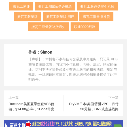
搬瓦工测评
搬瓦工测试ip是否被墙
搬瓦工联通选哪个机房
搬瓦工限量版
搬瓦工限量版 测评
搬瓦工限量版补货
搬瓦工限量版补货通知
联通9929线路
作者：
Simon
【声明】：本博客不参与任何交易及中介服务，只记录 VPS
和域名注册优惠，内容均不作直接、间接、法定、约定的保
证。访问本博客请务必遵守有关互联网的相关法律、规定与
规则。一旦您访问本博客，即表示您已经知晓并接受了此声
明通告。
上一篇
下一篇
Racknerd美国夏季便宜VPS促
DiyVM日本/美国/香港VPS，月付
销，$14.88起/年，1Gbps带宽
50元起，CN2或直连线路