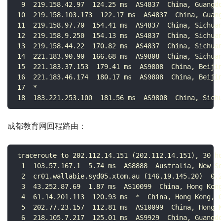
 9  219.158.42.97  124.25 ms  AS4837  China, Guangdo
10  219.158.103.173  122.17 ms  AS4837  China, Guang
11  219.158.97.70  154.41 ms  AS4837  China, Sichuan
12  219.158.9.250  154.13 ms  AS4837  China, Sichuan
13  219.158.44.22  170.82 ms  AS4837  China, Sichuan
14  221.183.90.90  166.68 ms  AS9808  China, Sichuan
15  221.183.37.153  179.41 ms  AS9808  China, Beijin
16  221.183.46.174  180.17 ms  AS9808  China, Beijin
17  *

18  183.221.253.100  181.56 ms  AS9808  China, Sich
成都教育网回程路由：
traceroute to 202.112.14.151 (202.112.14.151), 30 ho
 1  103.57.167.1  5.74 ms  AS8888  Australia, New So
 2  cr01.wallabie.syd05.xtom.au (146.19.145.20)  0.2
 3  43.252.87.69  1.87 ms  AS10099  China, Hong Kong
 4  61.14.201.113  120.93 ms  *  China, Hong Kong, C
 5  202.77.23.157  112.81 ms  AS10099  China, Hong K
 6  218.105.7.217  125.01 ms  AS9929  China, Guangdo