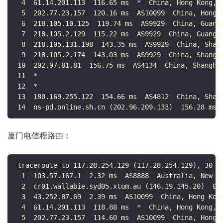
 4  61.14.201.113  116.65 ms  *  China, Hong Kong, C
 5  202.77.23.157  120.16 ms  AS10099  China, Hong K
 6  218.105.10.125  119.74 ms  AS9929  China, Guangd
 7  218.105.2.129  115.22 ms  AS9929  China, Guangdo
 8  218.105.131.198  143.35 ms  AS9929  China, Shang
 9  218.105.2.174  143.03 ms  AS9929  China, Shangha
10  202.97.81.81  156.75 ms  AS4134  China, Shanghai
11  *

12  *

13  180.169.255.122  154.66 ms  AS4812  China, Shang
14  ns-pd.online.sh.cn (202.96.209.133)  156.28 ms 
厦门电信程路由：
traceroute to 117.28.254.129 (117.28.254.129), 30 ho
 1  103.57.167.1  2.32 ms  AS8888  Australia, New So
 2  cr01.wallabie.syd05.xtom.au (146.19.145.20)  0.2
 3  43.252.87.69  2.39 ms  AS10099  China, Hong Kong
 4  61.14.201.113  118.88 ms  *  China, Hong Kong, C
 5  202.77.23.157  114.60 ms  AS10099  China, Hong K