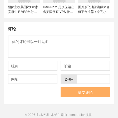
丽萨主机美国双ISP家
RackNerd 历次促销在
国外奈飞油管流媒体合
宽原生IP VPS年付特
售美国便宜 VPS 特价
租平台推荐：奈飞小
价套餐尝鲜，可选美国
套餐，推荐洛杉矶
铺、蜜糖商店、环球巴
联通4837和9929线
DC02机房，稳定性和
士和银河录像局
路，解锁美国本土服务
在线率高
评论
2+6=
© 2026
主机格调
本站主题由
themebetter
提供