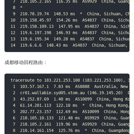
 7  218.105.2.165  116.35 ms  AS9929  China, Guangdo
 8  *

 9  210.78.19.74  148.53 ms  *  China, Sichuan, Chen
10  219.158.45.97  154.26 ms  AS4837  China, Sichuan
11  219.158.109.13  147.95 ms  AS4837  China, Sichua
12  119.6.197.198  146.93 ms  AS4837  China, Sichuan
13  119.6.195.34  149.28 ms  AS4837  China, Sichuan,
14  119.6.6.6  148.43 ms  AS4837  China, Sichuan, C
成都移动回程路由：
traceroute to 183.221.253.100 (183.221.253.100), 30 
 1  103.57.167.1  7.83 ms  AS8888  Australia, New So
 2  cr01.wallabie.syd05.xtom.au (146.19.145.20)  0.3
 3  43.252.87.69  1.40 ms  AS10099  China, Hong Kong
 4  61.14.201.113  122.10 ms  *  China, Hong Kong, C
 5  202.77.23.157  112.69 ms  AS10099  China, Hong K
 6  218.105.10.133  121.48 ms  AS9929  China, Guangd
 7  218.105.2.161  119.96 ms  AS9929  China, Guangdo
 8  210.14.161.154  125.76 ms  *  China, Guangdong, 