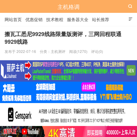
主机格调

网站首页
优惠促销
技术教程
服务器大全
站长推荐

全站标签
广告位
搬瓦工悉尼9929线路限量版测评，三网回程联通
9929线路
发布于 2022-07-16
分类：
主机测评
阅读(1270)
评论(0)