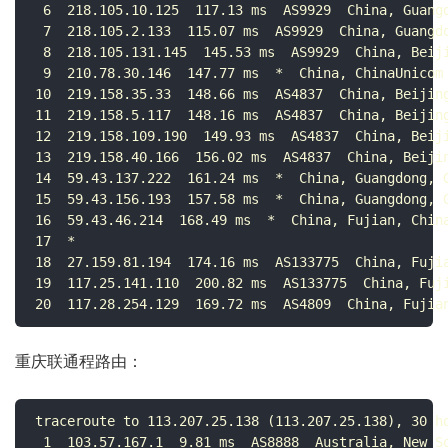
 6  218.105.10.125  117.13 ms  AS9929  China, Guangd
 7  218.105.2.133  115.07 ms  AS9929  China, Guangdo
 8  218.105.131.145  145.53 ms  AS9929  China, Beiji
 9  210.78.30.146  147.77 ms  *  China, ChinaUnicom

10  219.158.35.33  148.66 ms  AS4837  China, Beijing
11  219.158.5.117  148.16 ms  AS4837  China, Beijing
12  219.158.109.190  149.93 ms  AS4837  China, Beiji
13  219.158.40.166  156.02 ms  AS4837  China, Beijin
14  59.43.137.222  161.24 ms  *  China, Guangdong, G
15  59.43.156.193  157.58 ms  *  China, Guangdong, G
16  59.43.46.214  168.49 ms  *  China, Fujian, China
17  *

18  27.159.81.194  174.16 ms  AS133775  China, Fujia
19  117.25.141.110  200.82 ms  AS133775  China, Fuji
20  117.28.254.129  169.72 ms  AS4809  China, Fujia
重庆联通程路由：
traceroute to 113.207.25.138 (113.207.25.138), 30 ho
 1  103.57.167.1  9.81 ms  AS8888  Australia, New So