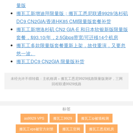
量版
搬瓦工新增迪拜限量版；搬瓦工悉尼联通9929/洛杉矶
DC9 CN2GIA/香港HK85 CMI限量版套餐补货
搬瓦工新增洛杉矶 CN2 GIA-E 和日本软银新版限量版
套餐，$93.10/年，2.5Gbps带宽/可迁移14个机房
搬瓦工多款限量版套餐重新上架，故伎重演，又要忽
悠一波。
搬瓦工DC9 CN2GIA 限量版补货
未经允许不得转载：
主机格调
»
搬瓦工悉尼9929线路限量版测评，三网
回程联通9929线路
标签
as9929 VPS
搬瓦工9929
搬瓦工ip被墙检测
搬瓦工vps被官方封禁
搬瓦工官网
搬瓦工悉尼机房