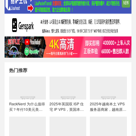
热门推荐
RackNerd 为什么值得
2025年英国双 ISP 住
2025年越南本土 VPS
买？年付10美元美国
宅 IP VPS，英国本土
服务器商家，越南原生
便宜VPS + 机房选择与
原生IP/适合英国本土
IP解锁流媒体tiktok直
免费获取双倍流量 (附
流媒体、跨境电商和
播运营
LET代回复)
tiktok运营