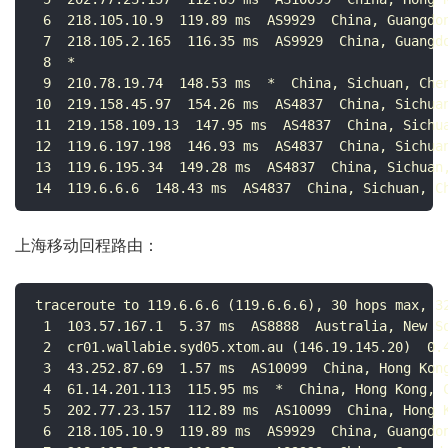
 6  218.105.10.9  119.89 ms  AS9929  China, Guangdon
 7  218.105.2.165  116.35 ms  AS9929  China, Guangdo
 8  *

 9  210.78.19.74  148.53 ms  *  China, Sichuan, Chen
10  219.158.45.97  154.26 ms  AS4837  China, Sichuan
11  219.158.109.13  147.95 ms  AS4837  China, Sichua
12  119.6.197.198  146.93 ms  AS4837  China, Sichuan
13  119.6.195.34  149.28 ms  AS4837  China, Sichuan,
14  119.6.6.6  148.43 ms  AS4837  China, Sichuan, C
上海移动回程路由：
traceroute to 119.6.6.6 (119.6.6.6), 30 hops max, 32
 1  103.57.167.1  5.37 ms  AS8888  Australia, New So
 2  cr01.wallabie.syd05.xtom.au (146.19.145.20)  0.4
 3  43.252.87.69  1.57 ms  AS10099  China, Hong Kong
 4  61.14.201.113  115.95 ms  *  China, Hong Kong, C
 5  202.77.23.157  112.89 ms  AS10099  China, Hong K
 6  218.105.10.9  119.89 ms  AS9929  China, Guangdon