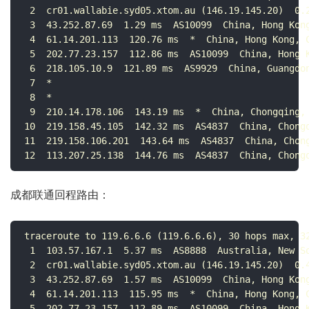
 2  cr01.wallabie.syd05.xtom.au (146.19.145.20)  0.2
 3  43.252.87.69  1.29 ms  AS10099  China, Hong Kong
 4  61.14.201.113  120.76 ms  *  China, Hong Kong, C
 5  202.77.23.157  112.86 ms  AS10099  China, Hong K
 6  218.105.10.9  121.89 ms  AS9929  China, Guangdon
 7  *

 8  *

 9  210.14.178.106  143.19 ms  *  China, Chongqing, 
10  219.158.45.105  142.32 ms  AS4837  China, Chongq
11  219.158.106.201  143.64 ms  AS4837  China, Chong
12  113.207.25.138  144.76 ms  AS4837  China, Chong
成都联通回程路由：
traceroute to 119.6.6.6 (119.6.6.6), 30 hops max, 32
 1  103.57.167.1  5.37 ms  AS8888  Australia, New So
 2  cr01.wallabie.syd05.xtom.au (146.19.145.20)  0.4
 3  43.252.87.69  1.57 ms  AS10099  China, Hong Kong
 4  61.14.201.113  115.95 ms  *  China, Hong Kong, C
 5  202.77.23.157  112.89 ms  AS10099  China, Hong K