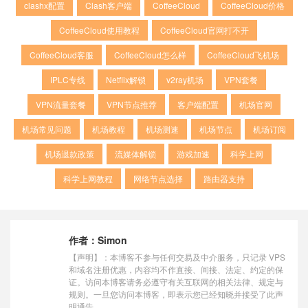
clashx配置
Clash客户端
CoffeeCloud
CoffeeCloud价格
CoffeeCloud使用教程
CoffeeCloud官网打不开
CoffeeCloud客服
CoffeeCloud怎么样
CoffeeCloud飞机场
IPLC专线
Netflix解锁
v2ray机场
VPN套餐
VPN流量套餐
VPN节点推荐
客户端配置
机场官网
机场常见问题
机场教程
机场测速
机场节点
机场订阅
机场退款政策
流媒体解锁
游戏加速
科学上网
科学上网教程
网络节点选择
路由器支持
作者：
Simon
【声明】：本博客不参与任何交易及中介服务，只记录 VPS
和域名注册优惠，内容均不作直接、间接、法定、约定的保
证。访问本博客请务必遵守有关互联网的相关法律、规定与
规则。一旦您访问本博客，即表示您已经知晓并接受了此声
明通告。