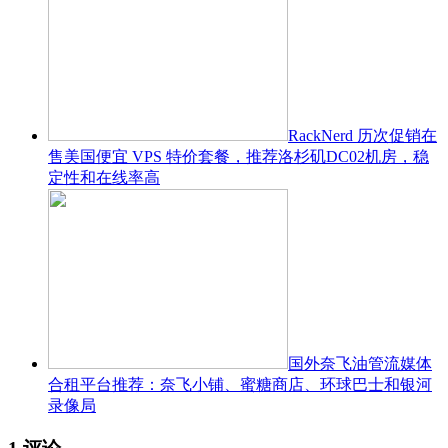
RackNerd 历次促销在
售美国便宜 VPS 特价套餐，推荐洛杉矶DC02机房，稳
定性和在线率高
国外奈飞油管流媒体
合租平台推荐：奈飞小铺、蜜糖商店、环球巴士和银河
录像局