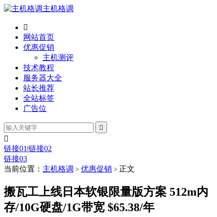
主机格调

网站首页
优惠促销
主机测评
技术教程
服务器大全
站长推荐
全站标签
广告位


链接01
|
链接02
链接03
当前位置：
主机格调
优惠促销
正文
>
>
搬瓦工上线日本软银限量版方案 512m内
存/10G硬盘/1G带宽 $65.38/年