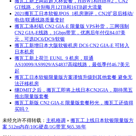
搬瓦工新上两款超大杯套餐，HIBW1和HIBW2，CN2
GT线路，分别每月12TB和16TB超大流量
2021搬瓦工日本软银JPOS_1机房测评，CN2扩容后移动/
电信/联通线路质量变好
搬瓦工洛杉矶 CN2 GIA-E 限量版 VPS补货，三网强制
CN2 GIA-E线路，1Gbps带宽，优惠后年付仅84.07美
元，可选DC6/DC9/软银
搬瓦工新增日本大阪软银机房 DC6 CN2 GIA-E 可转入
日本机房
搬瓦工新上荷兰 EUNL_9 机房，联通
AS10099/AS9929/AS4837高端线路，最低季付46.7美元
起
搬瓦工日本软银限量版方案谨慎升级到其他套餐 避免无
法迁移机房
继DMIT之后，搬瓦工即将上线日本CN2GIA，期待黑五
推出限量版套餐
搬瓦工新版 CN2 GIA-E 限量版套餐秒光，搬瓦工还值得
买吗？
未经允许不得转载：
主机格调
»
搬瓦工上线日本软银限量版方
案 512m内存/10G硬盘/1G带宽 $65.38/年