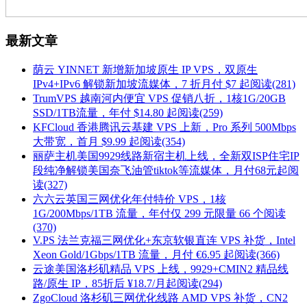
最新文章
荫云 YINNET 新增新加坡原生 IP VPS，双原生
IPv4+IPv6 解锁新加坡流媒体，7 折月付 $7 起
阅读(281)
TrumVPS 越南河内便宜 VPS 促销八折，1核1G/20GB
SSD/1TB流量，年付 $14.80 起
阅读(259)
KFCloud 香港腾讯云基建 VPS 上新，Pro 系列 500Mbps
大带宽，首月 $9.99 起
阅读(354)
丽萨主机美国9929线路新宿主机上线，全新双ISP住宅IP
段纯净解锁美国奈飞油管tiktok等流媒体，月付68元起
阅
读(327)
六六云英国三网优化年付特价 VPS，1核
1G/200Mbps/1TB 流量，年付仅 299 元限量 66 个
阅读
(370)
V.PS 法兰克福三网优化+东京软银直连 VPS 补货，Intel
Xeon Gold/1Gbps/1TB 流量，月付 €6.95 起
阅读(366)
云途美国洛杉矶精品 VPS 上线，9929+CMIN2 精品线
路/原生 IP，85折后 ¥18.7/月起
阅读(294)
ZgoCloud 洛杉矶三网优化线路 AMD VPS 补货，CN2