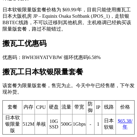
日本软银限量版套餐价格为 $69.99/年，目前只能使用搬瓦工
日本大阪机房 JP – Equinix Osaka Softbank (JPOS_1)，走软银
BBTEC线路，不可以迁移到其他机房。主机格调已经购买该
限量版套餐，路过不能错过。
搬瓦工优惠码
优惠码：BWH3HYATVBJW 循环优惠码6.58%
搬瓦工日本软银限量套餐
该套餐为限量版套餐，售完为止。今天中午已经售罄，下午发
现补货。
防
套餐
内存
硬盘
流量
带宽
线路
价格
CPU
IP
御
日本软
日本
$65.38/
10G
银限量
512M
单核
500G
1Gbps
-
1
SSD
年
软银
版