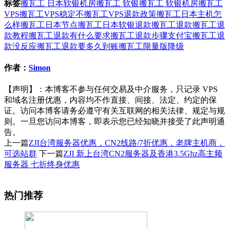
标签
搬瓦工 日本软银机房
搬瓦工 软银
搬瓦工 软银机房
搬瓦工
VPS
搬瓦工VPS稳定不
搬瓦工VPS退款政策
搬瓦工日本主机怎
么样
搬瓦工日本节点
搬瓦工日本软银退款
搬瓦工退款
搬瓦工退
款教程
搬瓦工退款有什么要求
搬瓦工退款步骤支付宝
搬瓦工退
款没反应
搬瓦工退款要多久到账
搬瓦工限量版降级
作者：
Simon
【声明】：本博客不参与任何交易及中介服务，只记录 VPS
和域名注册优惠，内容均不作直接、间接、法定、约定的保
证。访问本博客请务必遵守有关互联网的相关法律、规定与规
则。一旦您访问本博客，即表示您已经知晓并接受了此声明通
告。
上一篇
ZJI台湾服务器优惠，CN2线路/7折优惠，老牌主机商，
可选站群
下一篇
ZJI 新上台湾CN2服务器及香港3.5Ghz高主频
服务器 七折终身优惠
热门推荐