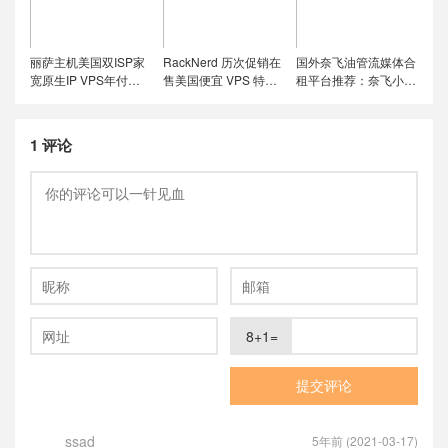
LET代回复)
tiktok运营
丽萨主机美国双ISP家
RackNerd 历次促销在
国外奈飞油管流媒体合
宽原生IP VPS年付特
售美国便宜 VPS 特价
租平台推荐：奈飞小
价套餐尝鲜，可选美国
套餐，推荐洛杉矶
铺、蜜糖商店、环球巴
联通4837和9929线
DC02机房，稳定性和
士和银河录像局
路，解锁美国本土服务
在线率高
1 评论
8+1=
ssad
5年前 (2021-03-17)