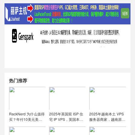
热门推荐
RackNerd 为什么值得
2025年英国双 ISP 住
2025年越南本土 VPS
买？年付10美元美国
宅 IP VPS，英国本土
服务器商家，越南原生
便宜VPS + 机房选择与
原生IP/适合英国本土
IP解锁流媒体tiktok直
免费获取双倍流量 (附
流媒体、跨境电商和
播运营