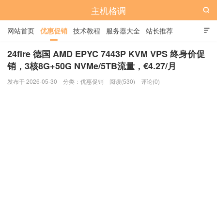
主机格调

网站首页
优惠促销
技术教程
服务器大全
站长推荐

全站标签
广告位
24fire 德国 AMD EPYC 7443P KVM VPS 终身价促
销，3核8G+50G NVMe/5TB流量，€4.27/月
发布于 2026-05-30
分类：
优惠促销
阅读(530)
评论(0)