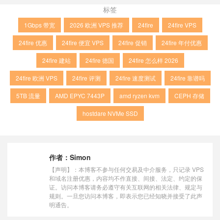
标签
1Gbps 带宽
2026 欧洲 VPS 推荐
24fire
24fire VPS
24fire 优惠
24fire 便宜 VPS
24fire 促销
24fire 年付优惠
24fire 建站
24fire 德国
24fire 怎么样 2026
24fire 欧洲 VPS
24fire 评测
24fire 速度测试
24fire 靠谱吗
5TB 流量
AMD EPYC 7443P
amd ryzen kvm
CEPH 存储
hostdare NVMe SSD
作者：
Simon
【声明】：本博客不参与任何交易及中介服务，只记录 VPS
和域名注册优惠，内容均不作直接、间接、法定、约定的保
证。访问本博客请务必遵守有关互联网的相关法律、规定与
规则。一旦您访问本博客，即表示您已经知晓并接受了此声
明通告。