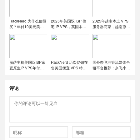
RackNerd 为什么值得
2025年英国双 ISP 住
2025年越南本土 VPS
买？年付10美元美国
宅 IP VPS，英国本土
服务器商家，越南原生
便宜VPS + 机房选择与
原生IP/适合英国本土
IP解锁流媒体tiktok直
免费获取双倍流量 (附
流媒体、跨境电商和
播运营
LET代回复)
tiktok运营
丽萨主机美国双ISP家
RackNerd 历次促销在
国外奈飞油管流媒体合
宽原生IP VPS年付特
售美国便宜 VPS 特价
租平台推荐：奈飞小
价套餐尝鲜，可选美国
套餐，推荐洛杉矶
铺、蜜糖商店、环球巴
联通4837和9929线
DC02机房，稳定性和
士和银河录像局
路，解锁美国本土服务
在线率高
评论