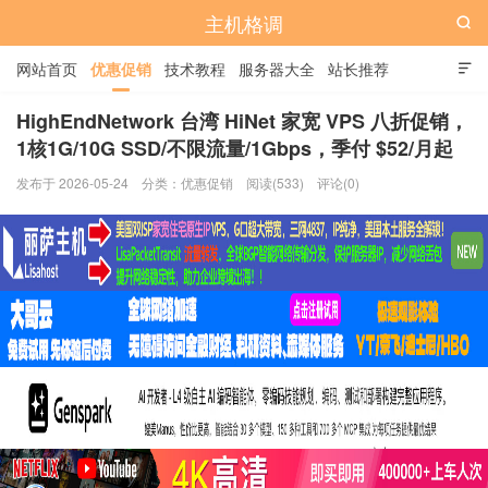
主机格调

网站首页
优惠促销
技术教程
服务器大全
站长推荐

全站标签
广告位
HighEndNetwork 台湾 HiNet 家宽 VPS 八折促销，
1核1G/10G SSD/不限流量/1Gbps，季付 $52/月起
发布于 2026-05-24
分类：
优惠促销
阅读(533)
评论(0)