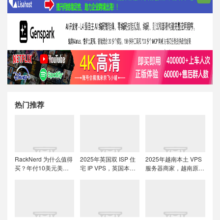
热门推荐
RackNerd 为什么值得
2025年英国双 ISP 住
2025年越南本土 VPS
买？年付10美元美国
宅 IP VPS，英国本土
服务器商家，越南原生
便宜VPS + 机房选择与
原生IP/适合英国本土
IP解锁流媒体tiktok直
免费获取双倍流量 (附
流媒体、跨境电商和
播运营
LET代回复)
tiktok运营