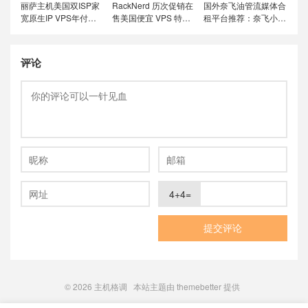
丽萨主机美国双ISP家
RackNerd 历次促销在
国外奈飞油管流媒体合
宽原生IP VPS年付特
售美国便宜 VPS 特价
租平台推荐：奈飞小
价套餐尝鲜，可选美国
套餐，推荐洛杉矶
铺、蜜糖商店、环球巴
联通4837和9929线
DC02机房，稳定性和
士和银河录像局
路，解锁美国本土服务
在线率高
评论
4+4=
© 2026
主机格调
本站主题由
themebetter
提供