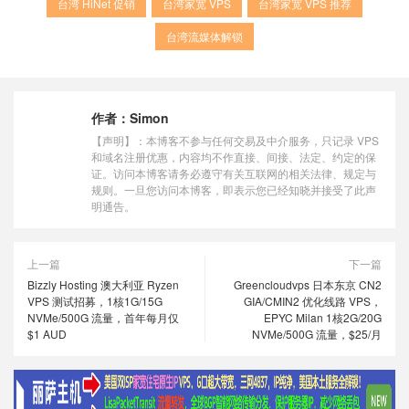
台湾 HiNet 促销
台湾家宽 VPS
台湾家宽 VPS 推荐
台湾流媒体解锁
作者：
Simon
【声明】：本博客不参与任何交易及中介服务，只记录 VPS
和域名注册优惠，内容均不作直接、间接、法定、约定的保
证。访问本博客请务必遵守有关互联网的相关法律、规定与
规则。一旦您访问本博客，即表示您已经知晓并接受了此声
明通告。
上一篇
下一篇
Bizzly Hosting 澳大利亚 Ryzen
Greencloudvps 日本东京 CN2
VPS 测试招募，1核1G/15G
GIA/CMIN2 优化线路 VPS，
NVMe/500G 流量，首年每月仅
EPYC Milan 1核2G/20G
$1 AUD
NVMe/500G 流量，$25/月