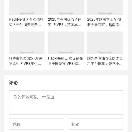
RackNerd 为什么值得
2025年英国双 ISP 住
2025年越南本土 VPS
买？年付10美元美国
宅 IP VPS，英国本土
服务器商家，越南原生
便宜VPS + 机房选择与
原生IP/适合英国本土
IP解锁流媒体tiktok直
免费获取双倍流量 (附
流媒体、跨境电商和
播运营
LET代回复)
tiktok运营
丽萨主机美国双ISP家
RackNerd 历次促销在
国外奈飞油管流媒体合
宽原生IP VPS年付特
售美国便宜 VPS 特价
租平台推荐：奈飞小
价套餐尝鲜，可选美国
套餐，推荐洛杉矶
铺、蜜糖商店、环球巴
联通4837和9929线
DC02机房，稳定性和
士和银河录像局
路，解锁美国本土服务
在线率高
评论