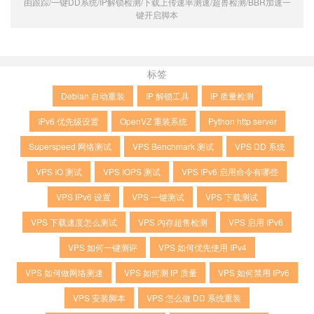
由跟踪/一键DD系统/IP解锁检测/下载上传速率测速/超兽检测/BBR加速一
键开启脚本
标签
Debian 自动重装
IP 解锁工具
IP 质量检测
IPv6 优先级设置
OpenVZ 重装系统
Python http server
Superspeed 网络测试
VPS Benchmark 测试
VPS DD 系统
VPS IO 测试
VPS IOPS 测试
VPS IPv6 启用命令有哪些
VPS IPv6 设置
VPS 一键测试
VPS 下载测试
VPS 下载速度怎么测试
VPS 内存超售检测
VPS 启用 IPv6
VPS 如何一键测评
VPS 如何优先使用 IPv4
VPS 如何做网络测速
VPS 如何测 IP 质量
VPS 如何禁用 IPv6
VPS 安装脚本
VPS 怎么做 DD 系统重装