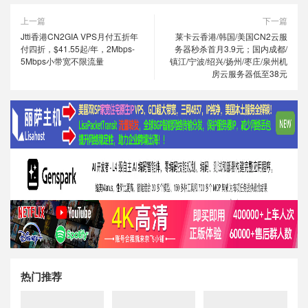
上一篇
下一篇
Jtti香港CN2GIA VPS月付五折年
莱卡云香港/韩国/美国CN2云服
付四折，$41.55起/年，2Mbps-
务器秒杀首月3.9元；国内成都/
5Mbps小带宽不限流量
镇江/宁波/绍兴/扬州/枣庄/泉州机
房云服务器低至38元
热门推荐