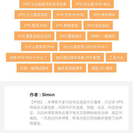
VPS 怎么检查内存是否超售
VPS 怎么看 IPv6 地址
VPS 怎么重装系统
VPS 支持 IPv6 吗
VPS 测评脚本
VPS 禁用 IPv6
VPS 网络测速
VPS 路由追踪
VPS 重装系统安全吗
VPS 重装脚本
YABS 一键测试
为什么要禁用 IPv6
为什么要禁用 VPS 的 IPv6？
启用 IPv6 可以干什么？
如何通过脚本查看 VPS 配置
工具大全
性能一键测试脚本
服务器测速脚本
系统 DD 脚本
作者：
Simon
【声明】：本博客不参与任何交易及中介服务，只记录 VPS
和域名注册优惠，内容均不作直接、间接、法定、约定的保
证。访问本博客请务必遵守有关互联网的相关法律、规定与
规则。一旦您访问本博客，即表示您已经知晓并接受了此声
明通告。