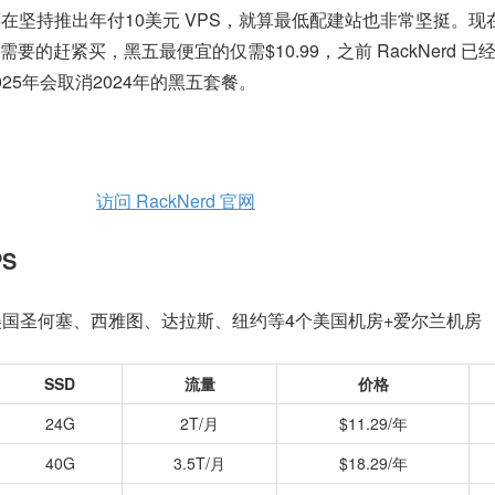
在坚持推出年付10美元 VPS，就算最低配建站也非常坚挺。现在
的赶紧买，黑五最便宜的仅需$10.99，之前 RackNerd 已
25年会取消2024年的黑五套餐。
访问 RackNerd 官网
PS
s带宽，美国圣何塞、西雅图、达拉斯、纽约等4个美国机房+爱尔兰机房
SSD
流量
价格
24G
2T/月
$11.29/年
40G
3.5T/月
$18.29/年