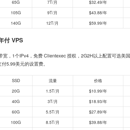
65G
7T/月
$32.49/年
105G
9T/月
$43.88/年
140G
12T/月
$59.99/年
五年付 VPS
ps 带宽，1个IPv4，免费 Clientexec 授权，2G2H以上配置可选美
付5.99美元的设置费。
SSD
流量
价格
20G
1.5T/月
$10.99/年
40G
3T/月
$18.93/年
60G
5.5T/月
$27.89/年
100G
8.5T/月
$39.88/年