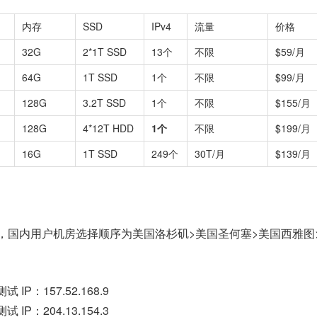
内存
SSD
IPv4
流量
价格
32G
2*1T SSD
13个
不限
$59/月
64G
1T SSD
1个
不限
$99/月
128G
3.2T SSD
1个
不限
$155/月
128G
4*12T HDD
1个
不限
$199/月
16G
1T SSD
249个
30T/月
$139/月
9个机房，国内用户机房选择顺序为美国洛杉矶>美国圣何塞>美国西雅
IP：157.52.168.9
IP：204.13.154.3