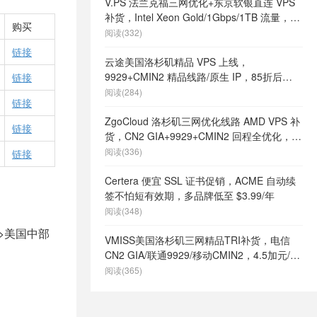
V.PS 法兰克福三网优化+东京软银直连 VPS
补货，Intel Xeon Gold/1Gbps/1TB 流量，月
购买
付 €6.95 起
阅读(332)
链接
云途美国洛杉矶精品 VPS 上线，
9929+CMIN2 精品线路/原生 IP，85折后
链接
¥18.7/月起
阅读(284)
链接
ZgoCloud 洛杉矶三网优化线路 AMD VPS 补
链接
货，CN2 GIA+9929+CMIN2 回程全优化，年
付 $52 起
阅读(336)
链接
Certera 便宜 SSL 证书促销，ACME 自动续
签不怕短有效期，多品牌低至 $3.99/年
阅读(348)
图>美国中部
VMISS美国洛杉矶三网精品TRI补货，电信
CN2 GIA/联通9929/移动CMIN2，4.5加元/月
起
阅读(365)