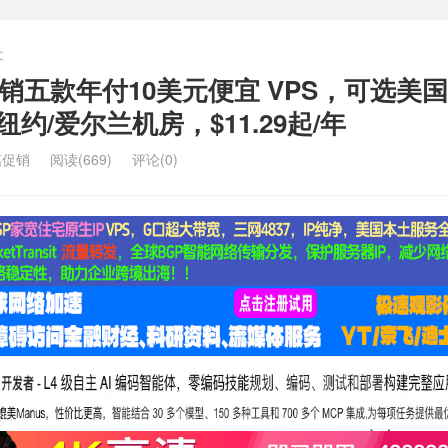
文
新年促销五款年付10美元便宜 VPS，可选美
纽约/爱尔兰机房，$11.29起/年
惠促销
阅读(669)
评论(0)