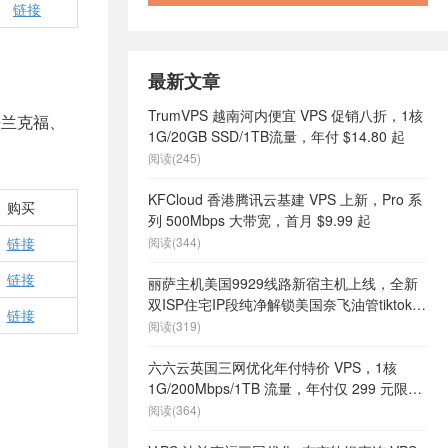
链接
最新文章
TrumVPS 越南河内便宜 VPS 促销八折，1核
法兰克福、
1G/20GB SSD/1TB流量，年付 $14.80 起
阅读(245)
KFCloud 香港腾讯云基建 VPS 上新，Pro 系
购买
列 500Mbps 大带宽，首月 $9.99 起
链接
阅读(344)
链接
丽萨主机美国9929线路新宿主机上线，全新
双ISP住宅IP段纯净解锁美国奈飞油管tiktok等
链接
流媒体，月付68元起
阅读(319)
六六云英国三网优化年付特价 VPS，1核
1G/200Mbps/1TB 流量，年付仅 299 元限量
66 个
阅读(364)