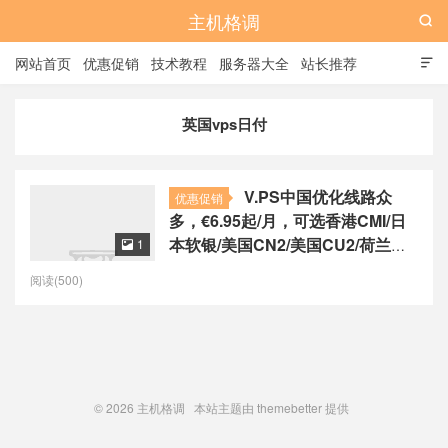
主机格调

网站首页
优惠促销
技术教程
服务器大全
站长推荐

全站标签
广告位
英国vps日付
V.PS中国优化线路众
优惠促销
多，€6.95起/月，可选香港CMI/日
本软银/美国CN2/美国CU2/荷兰
1

CU2/德国CU2/澳大利亚CU2
阅读(500)
© 2026
主机格调
本站主题由
themebetter
提供