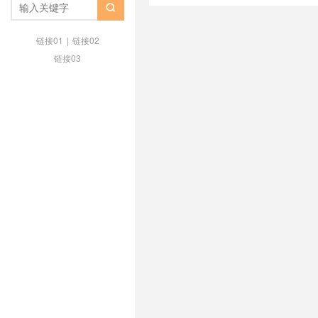
ping小的美国vps
/
ping小的英国v

/
vps德国主机推荐
/
vps德国推荐
亚
/
vps澳大利亚vps
/
vps澳大
链接01
|
链接02
机
/
vps美国主机推荐
/
vps美国
链接03
/
vps荷兰vps
/
vps荷兰主机
/
vp
/
vps香港推荐
/
上德国网用什么vp
什么vps
/
上荷兰网用什么vps
/
上
vps
/
低ping英国vps
/
低ping荷兰
低价英国vps
/
低价荷兰vps
/
低价
本vps
/
便宜的澳大利亚vps
/
便宜
国vps
/
便宜荷兰vps
/
便宜香港vp
品质英国vps主机
/
品质荷兰vps
的美国vps
/
好用的英国vps
/
好用
/
德国ktvps
/
德国kvmvps
/
德国V
德国vpsping
/
德国vpsvps
/
德国v
国vps主机评测
/
德国vps主机防
国vps优势
/
德国vps优惠
/
德国v
德国vps厂家
/
德国vps和德国vps
国vps好不好
/
德国vps年付
/
德国
荐
/
德国vps提供商
/
德国vps支
德国vps机房
/
德国vps知乎
/
德国