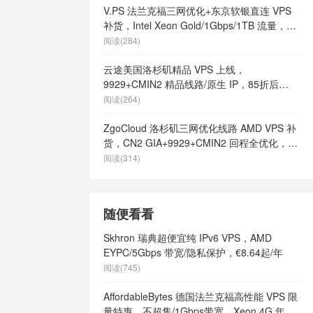
V.PS 法兰克福三网优化+东京软银直连 VPS
s
/
英国快速
补货，Intel Xeon Gold/1Gbps/1TB 流量，月
英国最好vps
付 €6.95 起
阅读(284)
土vps
/
英
有哪些
/
英国
云途美国洛杉矶精品 VPS 上线，
ps
/
英国高
9929+CMIN2 精品线路/原生 IP，85折后
ps as9929
/
¥18.7/月起
阅读(264)
/
荷兰vps不
vps云
/
荷兰
ZgoCloud 洛杉矶三网优化线路 AMD VPS 补
兰vps供货商
货，CN2 GIA+9929+CMIN2 回程全优化，年
个好
/
荷兰
付 $52 起
阅读(314)
荷兰vps怎么
日租
/
荷兰vps
ps网站
/
荷
内容vps
/
随便看看
宜vps主机
/
快速vps
/
荷
Skhron 瑞典超便宜纯 IPv6 VPS，AMD
vps
/
荷兰
EYPC/5Gbps 带宽/隐私保护，€8.64起/年
s
/
荷兰本土
阅读(745)
的vps有哪些
高速vps
/
AffordableBytes 德国法兰克福高性能 VPS 限
国vps
/
速
量特惠，不超售/1Gbps带宽，Xeon 4G 年付