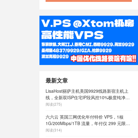
vps哪家好
/
么样
/
美国vps
国vps日租
/
定
/
美国vps
/
美国主机
主机
/
美国便
s
/
美国快速
美国最好vps
土vps
/
美
有哪些
/
美国
vps
/
美国高
港vps
/
英
9
/
英国vps
最新文章
ps不限内容
/
LisaHost丽萨主机美国9929线路新宿主机上
英国vps云
线，全新双ISP住宅IP段风控10%极度纯净，
s供货商
/
英国
月付68元起
阅读(275)
英国vps哪家
s怎么样
/
英
六六云 英国三网优化年付特价 VPS，1核
英国vps最便
1G/200Mbps/1TB 流量，年付仅 299 元限量
网站
/
英国vps
66 个
阅读(314)
ps
/
英国主
主机
/
英国便