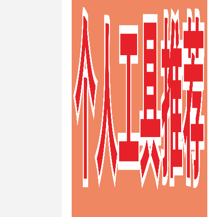
/
日本不限制
PS
/
日本便
vps
/
日本
/
日本最便
/
日本月付
ps怎么样
/
日
最快的vps
/
宜澳大利亚
ps
/
最便宜
便宜英国的
ps
/
最好的
ps
/
最快澳
ps
/
最快速
s
/
注册澳大
929 vps
/
29
/
澳大利
ps
/
澳大利
大利亚vps主
ps代购
/
澳
vps免费
/
澳大利亚vps