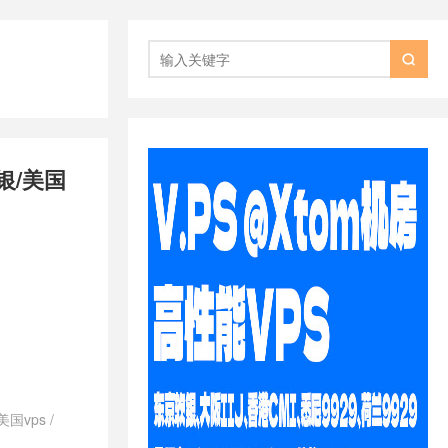

银/美国
美国vps
/
澳大利亚vps
/