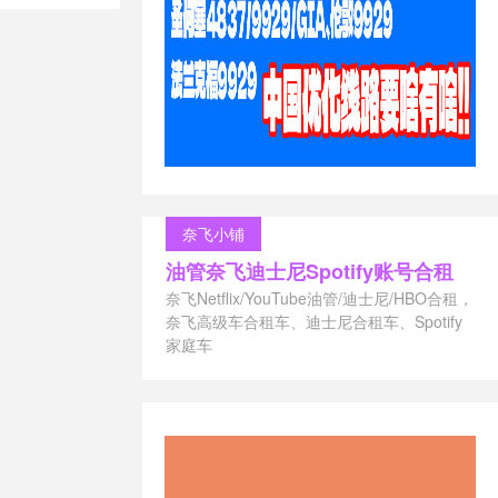
vps德国主机
/
vps澳大利
/
vps美国主
荐
/
vps荷兰
s香港主机推荐
上英国网用
/
低ping美国
价美国vps
/
s
/
便宜的日
ps
/
便宜英
奈飞小铺
国vps主机
/
油管奈飞迪士尼Spotify账号合租
vps
/
好用
德国cn2vps
奈飞Netflix/YouTube油管/迪士尼/HBO合租，
德国vpscn2
/
奈飞高级车合租车、迪士尼合租车、Spotify
主机推荐
/
德
家庭车
ps价格
/
德
国vps厂商
/
vps多ip
/
德
/
德国vps推
vps服务商
/
vps速度
/
德