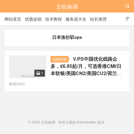
主机格调

网站首页
优惠促销
技术教程
服务器大全
站长推荐

全站标签
广告位
日本洛杉矶vps
V.PS中国优化线路众
优惠促销
多，€6.95起/月，可选香港CMI/日
本软银/美国CN2/美国CU2/荷兰
1

CU2/德国CU2/澳大利亚CU2
阅读(500)
© 2026
主机格调
本站主题由
themebetter
提供