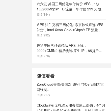
s
/
美国快速
六六云 英国三网优化年付特价 VPS，1核
美国最好vps
1G/200Mbps/1TB 流量，年付仅 299 元限量
土vps
/
美
66 个
阅读(344)
有哪些
/
美国
vps
/
美国高
V.PS 法兰克福三网优化+东京软银直连 VPS
港vps
/
英
补货，Intel Xeon Gold/1Gbps/1TB 流量，月
9
/
英国vps
付 €6.95 起
阅读(292)
ps不限内容
/
英国vps云
云途美国洛杉矶精品 VPS 上线，
s供货商
/
英国
9929+CMIN2 精品线路/原生 IP，85折后
英国vps哪家
¥18.7/月起
阅读(270)
s怎么样
/
英
英国vps最便
网站
/
英国vps
随便看看
ps
/
英国主
主机
/
英国便
ZoroCloud香港/美国双ISP住宅/Cera高防/五
s
/
英国快速
网强制
英国最好vps
CN2GIA/AS9929/CMIN2/CHATGPT+TIKTOK
阅读(717)
土vps
/
英
专用服务器八折优惠，49元起/月
有哪些
/
英国
Cloudways 全托管云服务器黑五促销，4个月
ps
/
英国高
40%折扣+至多40次免费迁移，月付11美元起