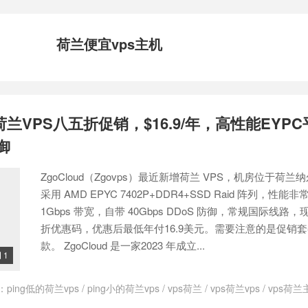
荷兰便宜vps主机
增荷兰VPS八五折促销，$16.9/年，高性能EYPC
防御
ZgoCloud（Zgovps）最近新增荷兰 VPS，机房位于荷兰
采用 AMD EPYC 7402P+DDR4+SSD Raid 阵列，性
1Gbps 带宽，自带 40Gbps DDoS 防御，常规国际线路
折优惠码，优惠后最低年付16.9美元。需要注意的是促销
款。 ZgoCloud 是一家2023 年成立...
1

：
ping低的荷兰vps
/
ping小的荷兰vps
/
vps荷兰
/
vps荷兰vps
/
vps荷兰
loud
/
ZgoCloud优惠码
/
ZgoCloud官网
/
zgocloud日本vps
/
zgoclou