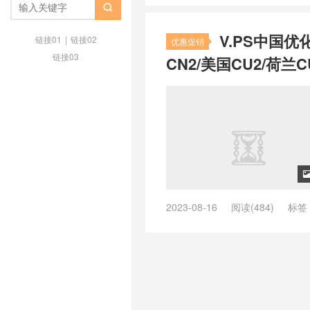
/
zgocloud日本软银
/
zgovps
/
z

荷兰vps
/
品质荷兰vps主机
/
好用
V.PS中国优
荐最好的荷兰vps
/
推荐荷兰vps
/
链接01
|
链接02
优惠促销
vps
/
最快荷兰vps
/
最快速荷兰vp
链接03
CN2/美国CU2/荷兰C
荷兰vps
/
荷兰 vps
/
荷兰as9929 
as9929
/
荷兰vps cmi， 荷兰cmin
荷兰vps不限内容
/
荷兰vps主机
/
vps云
/
荷兰vps云vps
/
荷兰vps
兰vps供货商
/
荷兰vps免费
/
荷兰
个好
/
荷兰vps哪家好
/
荷兰vps
荷兰vps怎么样
/
荷兰vps托管
/
荷
日本vps
/
荷兰vps日租
/
荷兰vp
荷兰vps稳定
/
荷兰vps网站
/
荷兰
制内容vps
/
荷兰主机vps
/
荷兰云
2023-08-16
阅读(484)
标签
宜vps主机
/
荷兰便宜的vps
/
荷兰
ping低的英国vps
/
ping低的荷兰v
快速vps
/
荷兰快速稳定vps
/
荷兰
ping小的美国vps
/
ping小的英国v
宜vps
/
荷兰最好vps
/
荷兰最好v
/
vps德国主机推荐
/
vps德国推荐
vps
/
荷兰本土vps
/
荷兰机房vps
亚
/
vps澳大利亚vps
/
vps澳大
兰的vps有哪些
/
荷兰直连vps
/
荷
机
/
vps美国主机推荐
/
vps美国
荷兰高速vps
/
荷兰高防vps
/
速度
/
vps荷兰vps
/
vps荷兰主机
/
vp
/
vps香港推荐
/
上德国网用什么vp