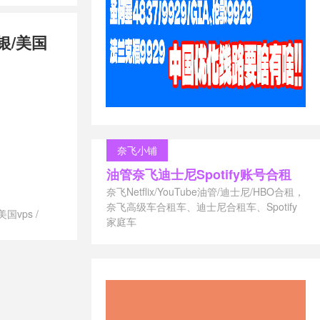
兰vps
/
便宜
兰vps
/
推
银/美国
最好的荷兰
兰vps
/
联通
兰vps
svps租用
/
御能力
/
荷兰
s供应商
/
荷
/
荷兰vps哪
vps建站
/
奈飞小铺
付
/
荷兰vps
油管奈飞迪士尼Spotify账号合租
兰vps租用
/
s
/
荷兰不限
奈飞Netflix/YouTube油管/迪士尼/HBO合租，
ps
/
荷兰便
奈飞高级车合租车、迪士尼合租车、Spotify
美国vps
/
vps
/
荷兰
家庭车
澳大利亚vps
/
/
荷兰最便
vps德国主机
/
荷兰月付
/
vps澳大利
s怎么样
/
荷
/
vps美国主
快的vps
/
荐
/
vps荷兰
s香港主机推荐
上英国网用