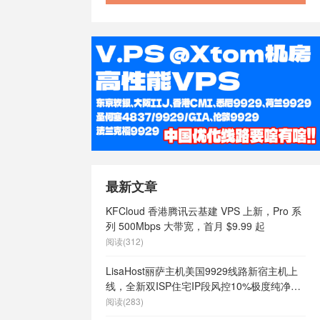
/
澳大利亚
大利亚快速稳
澳大利亚最便
vps
/
澳大
价vps
/
澳
大利亚稳定
速vps
/
澳
s
/
特价香港
vps
/
稳定
国vps
/
稳
/
美国 vps
/
ps cmi，
最新文章
限内容
/
美国
ps云vps
/
KFCloud 香港腾讯云基建 VPS 上新，Pro 系
商
/
美国vps
列 500Mbps 大带宽，首月 $9.99 起
vps哪家好
/
阅读(312)
么样
/
美国vps
国vps日租
/
LisaHost丽萨主机美国9929线路新宿主机上
定
/
美国vps
线，全新双ISP住宅IP段风控10%极度纯净，
/
美国主机
月付68元起
阅读(283)
主机
/
美国便