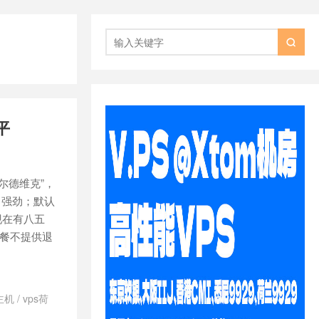

平
纳尔德维克”，
能非常强劲；默认
，现在有八五
套餐不提供退
主机
/
vps荷
d日本vps怎么样