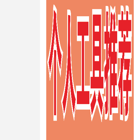
快速澳大利亚
ps
/
快速的
ps
/
快速稳
s
/
性价比高
ps
/
推荐德
vps
/
推荐
/
推荐荷兰
s
/
支付宝荷
/
日本VPS
/
s
/
日本
vps主机防
s供应商
/
日本
日本vps哪个
ps建站
/
日
/
日本vps日
vps租用
/
日
/
日本不限制
PS
/
日本便
vps
/
日本
/
日本最便
/
日本月付