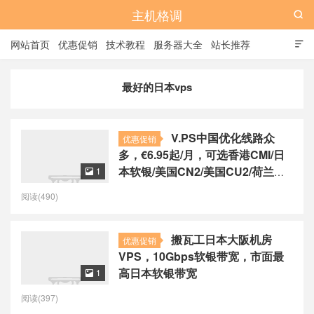
主机格调

网站首页
优惠促销
技术教程
服务器大全
站长推荐

全站标签
广告位
最好的日本vps
V.PS中国优化线路众
优惠促销
多，€6.95起/月，可选香港CMI/日
本软银/美国CN2/美国CU2/荷兰
1

CU2/德国CU2/澳大利亚CU2
阅读(490)
搬瓦工日本大阪机房
优惠促销
VPS，10Gbps软银带宽，市面最
高日本软银带宽
1

阅读(397)