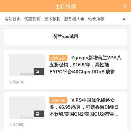
主机格调

网站首页
优惠促销
技术教程
服务器大全
站长推荐

全站标签
广告位
荷兰vps试用
Zgovps新增荷兰VPS八
优惠促销
五折促销，$16.9/年，高性能
EYPC平台/40Gbps DDoS 防御
1

阅读(476)
V.PS中国优化线路众
优惠促销
多，€6.95起/月，可选香港CMI/日
本软银/美国CN2/美国CU2/荷兰
1

CU2/德国CU2/澳大利亚CU2
阅读(492)