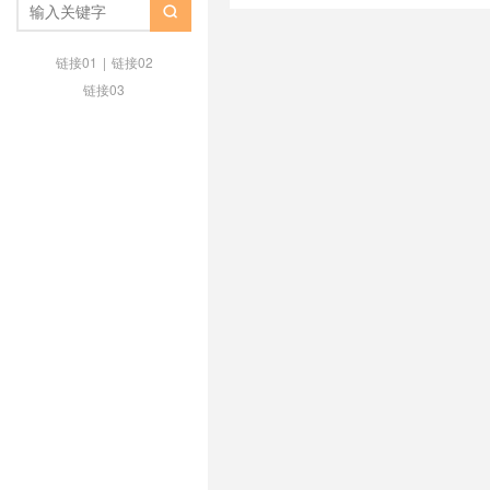
ping小的美国vps
/
ping小的英国v

/
vps德国主机推荐
/
vps德国推荐
亚
/
vps澳大利亚vps
/
vps澳大
链接01
|
链接02
机
/
vps美国主机推荐
/
vps美国
链接03
/
vps荷兰vps
/
vps荷兰主机
/
vp
/
vps香港推荐
/
上德国网用什么vp
什么vps
/
上荷兰网用什么vps
/
上
vps
/
低ping英国vps
/
低ping荷兰
低价英国vps
/
低价荷兰vps
/
低价
本vps
/
便宜的澳大利亚vps
/
便宜
国vps
/
便宜荷兰vps
/
便宜香港vp
品质英国vps主机
/
品质荷兰vps
的美国vps
/
好用的英国vps
/
好用
/
德国ktvps
/
德国kvmvps
/
德国V
德国vpsping
/
德国vpsvps
/
德国v
国vps主机评测
/
德国vps主机防
国vps优势
/
德国vps优惠
/
德国v
德国vps厂家
/
德国vps和德国vps
国vps好不好
/
德国vps年付
/
德国
荐
/
德国vps提供商
/
德国vps支
德国vps机房
/
德国vps知乎
/
德国