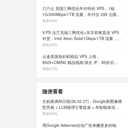
vps哪家好
/
么样
/
美国vps
六六云 英国三网优化年付特价 VPS，1核
国vps日租
/
1G/200Mbps/1TB 流量，年付仅 299 元限量
定
/
美国vps
66 个
阅读(344)
/
美国主机
主机
/
美国便
V.PS 法兰克福三网优化+东京软银直连 VPS
s
/
美国快速
补货，Intel Xeon Gold/1Gbps/1TB 流量，月
美国最好vps
付 €6.95 起
阅读(292)
土vps
/
美
有哪些
/
美国
云途美国洛杉矶精品 VPS 上线，
vps
/
美国高
9929+CMIN2 精品线路/原生 IP，85折后
港vps
/
英
¥18.7/月起
阅读(270)
9
/
英国vps
ps不限内容
/
英国vps云
随便看看
s供货商
/
英国
英国vps哪家
主机格调AI日报(26.02.27)：Google新图像模
s怎么样
/
英
型亮相 + LLM推理引擎提速 + AI智能体深入
英国vps最便
企业
阅读(663)
网站
/
英国vps
ps
/
英国主
用Google Adsense自动广告来赚更多的钱
主机
/
英国便