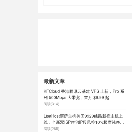
好不好
/
澳大
s推荐
/
澳大
vps有哪些
/
澳大利亚vps
澳大利亚不限
利亚低ping
/
澳大利亚
大利亚快速稳
澳大利亚最便
vps
/
澳大
价vps
/
澳
大利亚稳定
速vps
/
澳
最新文章
s
/
特价香港
vps
/
稳定
KFCloud 香港腾讯云基建 VPS 上新，Pro 系
国vps
/
稳
列 500Mbps 大带宽，首月 $9.99 起
/
美国 vps
/
阅读(314)
ps cmi，
限内容
/
美国
LisaHost丽萨主机美国9929线路新宿主机上
ps云vps
/
线，全新双ISP住宅IP段风控10%极度纯净，
商
/
美国vps
月付68元起
阅读(285)