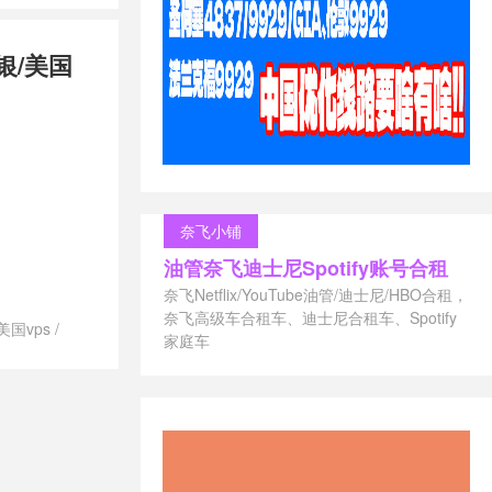
的香港vps
/
支付宝香港
银/美国
s
/
注册香港
度最快的香港
vps
/
香港
scn2
/
香港
推荐
/
香港
s价格
/
香港
vps厂商
/
香
s多ip
/
香港
奈飞小铺
vps提供商
/
油管奈飞迪士尼Spotify账号合租
机房
/
香港
s速度快
/
香港
奈飞Netflix/YouTube油管/迪士尼/HBO合租，
/
香港仿牌
奈飞高级车合租车、迪士尼合租车、Spotify
美国vps
/
加州vps
/
家庭车
澳大利亚vps
/
家庭vps
/
香
vps德国主机
港抗攻击vps
/
vps澳大利
香港最稳定
/
vps美国主
ps
/
香港的
荐
/
vps荷兰
ps
/
香港速
s香港主机推荐
上英国网用