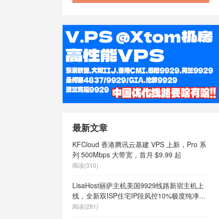
/
澳大利亚
大利亚快速稳
澳大利亚最便
vps
/
澳大
价vps
/
澳
大利亚稳定
速vps
/
澳
s
/
特价香港
vps
/
稳定
国vps
/
稳
/
美国 vps
/
ps cmi，
最新文章
限内容
/
美国
ps云vps
/
KFCloud 香港腾讯云基建 VPS 上新，Pro 系
商
/
美国vps
列 500Mbps 大带宽，首月 $9.99 起
vps哪家好
/
阅读(310)
么样
/
美国vps
国vps日租
/
LisaHost丽萨主机美国9929线路新宿主机上
定
/
美国vps
线，全新双ISP住宅IP段风控10%极度纯净，
/
美国主机
月付68元起
阅读(281)
主机
/
美国便