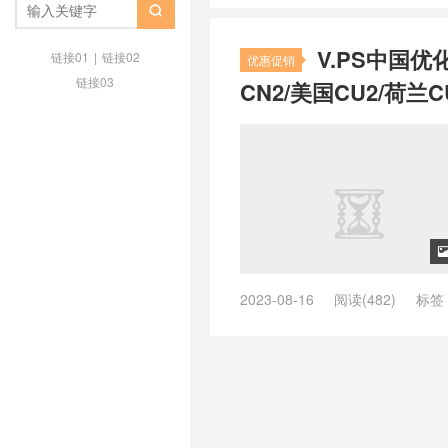
香港网用什么vps
/
低ping香港vp

快速的香港vps
/
快速稳定香港vp
V.PS中国优
vps
/
最便宜的香港vps
/
最便宜香
链接01
|
链接02
优惠促销
的vps
/
特价香港vps
/
租用香港vp
链接03
CN2/美国CU2/荷兰C
vps
/
香港 VPS
/
香港as4837 vps
ktvps
/
香港kvmvps
/
香港VPS
/
vpsping
/
香港vpsvps
/
香港vpsv
vps主机评测
/
香港vps主机防御
vps优势
/
香港vps优惠
/
香港vp
港vps厂家
/
香港vps和香港vps
/
vps好不好
/
香港vps年付
/
香港v
香港Vps支付宝
/
香港vps日付
/
香
vps知乎
/
香港vps租用
/
香港vps
vps香港vps
/
香港不限内容vps
/
2023-08-16
阅读(482)
标签
vps
/
香港低ping vps
/
香港低价vp
ping低的英国vps
/
ping低的荷兰v
香港原生IP
/
香港原生ip vps
/
香
ping小的美国vps
/
ping小的英国v
港年付vps
/
香港快速vps
/
香港快
/
vps德国主机推荐
/
vps德国推荐
主机
/
香港最便宜vps
/
香港最好v
亚
/
vps澳大利亚vps
/
vps澳大
vps
/
香港月付vps
/
香港本土vps
机
/
vps美国主机推荐
/
vps美国
vps怎么样
/
香港的vps有哪些
/
香
/
vps荷兰vps
/
vps荷兰主机
/
vp
度最快的vps
/
香港高速vps
/
香港
/
vps香港推荐
/
上德国网用什么vp