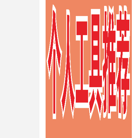
快速澳大利亚
ps
/
快速的
ps
/
快速稳
s
/
性价比高
ps
/
推荐德
vps
/
推荐
/
推荐荷兰
s
/
支付宝荷
/
日本VPS
/
s
/
日本
vps主机防
s供应商
/
日本
日本vps哪个
ps建站
/
日
/
日本vps日
vps租用
/
日
/
日本不限制
PS
/
日本便
vps
/
日本
/
日本最便
/
日本月付