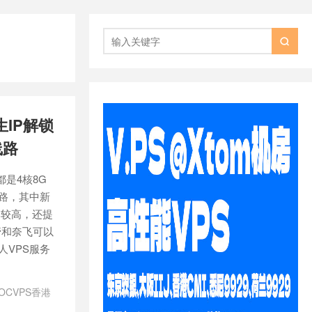

生IP解锁
线路
都是4核8G
线路，其中新
比较高，还提
油管和奈飞可以
国人VPS服务
LOCVPS香港
香港推荐
/
上