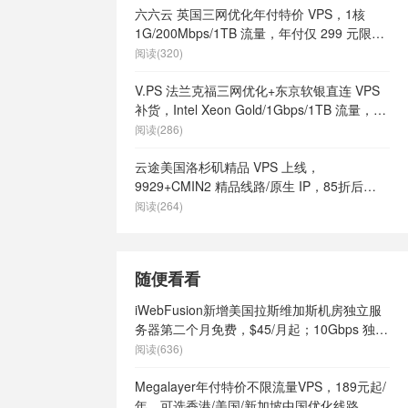
s
/
美国快速
六六云 英国三网优化年付特价 VPS，1核
美国最好vps
1G/200Mbps/1TB 流量，年付仅 299 元限量
土vps
/
美
66 个
阅读(320)
有哪些
/
美国
vps
/
美国高
V.PS 法兰克福三网优化+东京软银直连 VPS
港vps
/
英
补货，Intel Xeon Gold/1Gbps/1TB 流量，月
9
/
英国vps
付 €6.95 起
阅读(286)
ps不限内容
/
英国vps云
云途美国洛杉矶精品 VPS 上线，
s供货商
/
英国
9929+CMIN2 精品线路/原生 IP，85折后
英国vps哪家
¥18.7/月起
阅读(264)
s怎么样
/
英
英国vps最便
网站
/
英国vps
随便看看
ps
/
英国主
主机
/
英国便
iWebFusion新增美国拉斯维加斯机房独立服
s
/
英国快速
务器第二个月免费，$45/月起；10Gbps 独立
英国最好vps
服务器，$149起/月；站群独立服务器，208
阅读(636)
土vps
/
英
个IP起，$164起/月
有哪些
/
英国
Megalayer年付特价不限流量VPS，189元起/
ps
/
英国高
年，可选香港/美国/新加坡中国优化线路