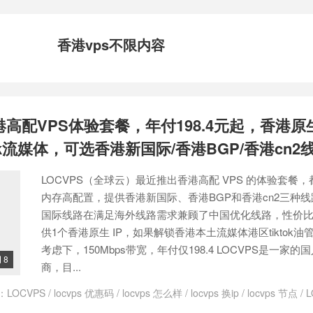
香港vps不限内容
香港高配VPS体验套餐，年付198.4元起，香港原
ok流媒体，可选香港新国际/香港BGP/香港cn2
LOCVPS（全球云）最近推出香港高配 VPS 的体验套餐，
内存高配置，提供香港新国际、香港BGP和香港cn2三种
国际线路在满足海外线路需求兼顾了中国优化线路，性价
供1个香港原生 IP，如果解锁香港本土流媒体港区tiktok
考虑下，150Mbps带宽，年付仅198.4 LOCVPS是一家的
8

商，目...
：
LOCVPS
/
locvps 优惠码
/
locvps 怎么样
/
locvps 换ip
/
locvps 节点
/
的香港vps
/
vps香港
/
vps香港vps
/
vps香港主机
/
vps香港主机推荐
/
vps