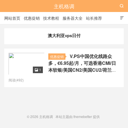
主机格调

网站首页
优惠促销
技术教程
服务器大全
站长推荐

全站标签
广告位
澳大利亚vps日付
V.PS中国优化线路众
优惠促销
多，€6.95起/月，可选香港CMI/日
本软银/美国CN2/美国CU2/荷兰
1

CU2/德国CU2/澳大利亚CU2
阅读(492)
© 2026
主机格调
本站主题由
themebetter
提供