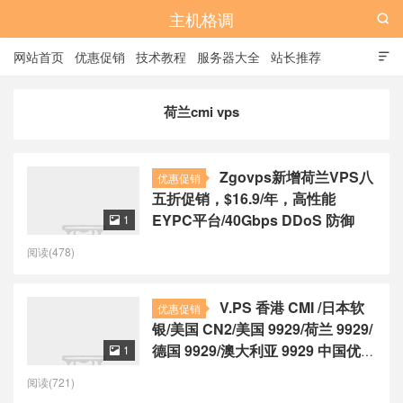
主机格调

网站首页
优惠促销
技术教程
服务器大全
站长推荐

全站标签
广告位
荷兰cmi vps
Zgovps新增荷兰VPS八
优惠促销
五折促销，$16.9/年，高性能
EYPC平台/40Gbps DDoS 防御
1

阅读(478)
V.PS 香港 CMI /日本软
优惠促销
银/美国 CN2/美国 9929/荷兰 9929/
德国 9929/澳大利亚 9929 中国优化
1

线路，€6.95起/月
阅读(721)