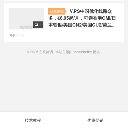
V.PS中国优化线路众
优惠促销
多，€6.95起/月，可选香港CMI/日
本软银/美国CN2/美国CU2/荷兰
1

CU2/德国CU2/澳大利亚CU2
阅读(502)
© 2026
主机格调
本站主题由
themebetter
提供
技术教程
优惠促销