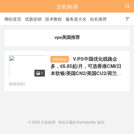
主机格调

网站首页
优惠促销
技术教程
服务器大全
站长推荐

全站标签
广告位
vps美国推荐
V.PS中国优化线路众
优惠促销
多，€6.95起/月，可选香港CMI/日
本软银/美国CN2/美国CU2/荷兰
1

CU2/德国CU2/澳大利亚CU2
阅读(502)
© 2026
主机格调
本站主题由
themebetter
提供