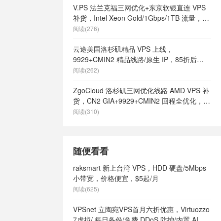
s
/
美国快速
V.PS 法兰克福三网优化+东京软银直连 VPS
美国最好vps
补货，Intel Xeon Gold/1Gbps/1TB 流量，月
土vps
/
美
付 €6.95 起
阅读(276)
有哪些
/
美国
vps
/
美国高
云途美国洛杉矶精品 VPS 上线，
港vps
/
英
9929+CMIN2 精品线路/原生 IP，85折后
9
/
英国vps
¥18.7/月起
阅读(262)
ps不限内容
/
英国vps云
ZgoCloud 洛杉矶三网优化线路 AMD VPS 补
s供货商
/
英国
货，CN2 GIA+9929+CMIN2 回程全优化，年
英国vps哪家
付 $52 起
阅读(310)
s怎么样
/
英
英国vps最便
网站
/
英国vps
随便看看
ps
/
英国主
主机
/
英国便
raksmart 新上台湾 VPS，HDD 硬盘/5Mbps
s
/
英国快速
小带宽，价格便宜，$5起/月
英国最好vps
阅读(625)
土vps
/
英
有哪些
/
英国
VPSnet 立陶宛VPS首月六折优惠，Virtuozzo
ps
/
英国高
7虚拟/ 每日备份/免费 DDoS 防护/内置 AI 服