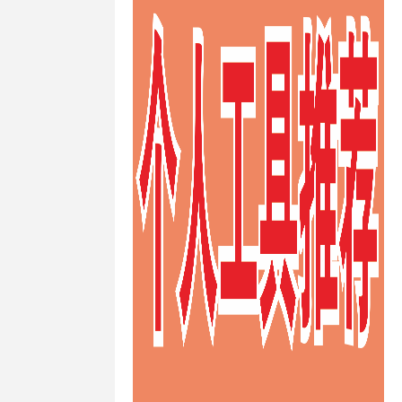
快速澳大利亚
ps
/
快速的
ps
/
快速稳
s
/
性价比高
ps
/
推荐德
vps
/
推荐
/
推荐荷兰
s
/
支付宝荷
/
日本VPS
/
s
/
日本
vps主机防
s供应商
/
日本
日本vps哪个
ps建站
/
日
/
日本vps日
vps租用
/
日
/
日本不限制
PS
/
日本便
vps
/
日本
/
日本最便
/
日本月付