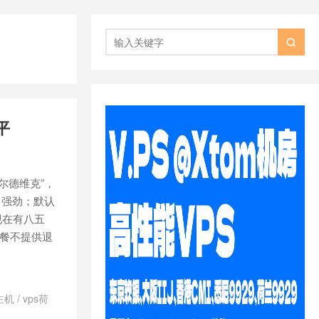

平
纳尔德维克”，
能非常强劲；默认
，现在有八五
套餐不提供退
主机
/
vps荷
d日本vps怎么样