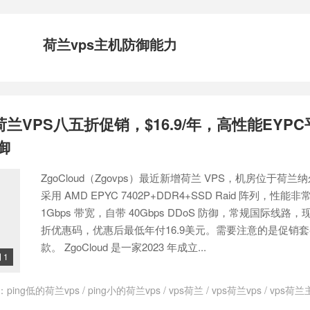
荷兰vps主机防御能力
增荷兰VPS八五折促销，$16.9/年，高性能EYPC
防御
ZgoCloud（Zgovps）最近新增荷兰 VPS，机房位于荷兰
采用 AMD EPYC 7402P+DDR4+SSD Raid 阵列，性
1Gbps 带宽，自带 40Gbps DDoS 防御，常规国际线路
折优惠码，优惠后最低年付16.9美元。需要注意的是促销
款。 ZgoCloud 是一家2023 年成立...
1

：
ping低的荷兰vps
/
ping小的荷兰vps
/
vps荷兰
/
vps荷兰vps
/
vps荷兰
loud
/
ZgoCloud优惠码
/
ZgoCloud官网
/
zgocloud日本vps
/
zgoclou