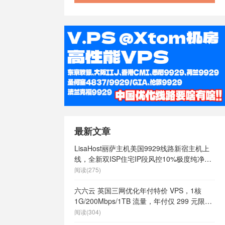
/
澳大利亚
大利亚快速稳
澳大利亚最便
vps
/
澳大
价vps
/
澳
大利亚稳定
速vps
/
澳
s
/
特价香港
vps
/
稳定
国vps
/
稳
/
美国 vps
/
ps cmi，
最新文章
限内容
/
美国
ps云vps
/
LisaHost丽萨主机美国9929线路新宿主机上
商
/
美国vps
线，全新双ISP住宅IP段风控10%极度纯净，
vps哪家好
/
月付68元起
阅读(275)
么样
/
美国vps
国vps日租
/
六六云 英国三网优化年付特价 VPS，1核
定
/
美国vps
1G/200Mbps/1TB 流量，年付仅 299 元限量
/
美国主机
66 个
阅读(304)
主机
/
美国便