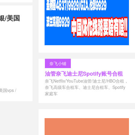
兰vps
/
便宜
兰vps
/
推
银/美国
最好的荷兰
兰vps
/
联通
兰vps
svps租用
/
御能力
/
荷兰
s供应商
/
荷
/
荷兰vps哪
vps建站
/
奈飞小铺
付
/
荷兰vps
油管奈飞迪士尼Spotify账号合租
兰vps租用
/
s
/
荷兰不限
奈飞Netflix/YouTube油管/迪士尼/HBO合租，
ps
/
荷兰便
奈飞高级车合租车、迪士尼合租车、Spotify
美国vps
/
vps
/
荷兰
家庭车
澳大利亚vps
/
/
荷兰最便
vps德国主机
/
荷兰月付
/
vps澳大利
s怎么样
/
荷
/
vps美国主
快的vps
/
荐
/
vps荷兰
s香港主机推荐
上英国网用