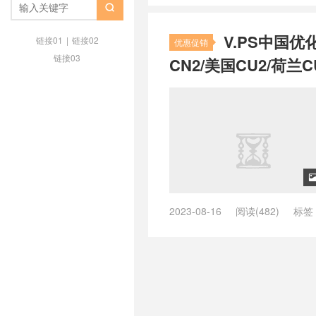
/
zgocloud日本软银
/
zgovps
/
z

荷兰vps
/
品质荷兰vps主机
/
好用
V.PS中国优
荐最好的荷兰vps
/
推荐荷兰vps
/
链接01
|
链接02
优惠促销
vps
/
最快荷兰vps
/
最快速荷兰vp
链接03
CN2/美国CU2/荷兰C
荷兰vps
/
荷兰 vps
/
荷兰as9929 
as9929
/
荷兰vps cmi， 荷兰cmin
荷兰vps不限内容
/
荷兰vps主机
/
vps云
/
荷兰vps云vps
/
荷兰vps
兰vps供货商
/
荷兰vps免费
/
荷兰
个好
/
荷兰vps哪家好
/
荷兰vps
荷兰vps怎么样
/
荷兰vps托管
/
荷
日本vps
/
荷兰vps日租
/
荷兰vp
荷兰vps稳定
/
荷兰vps网站
/
荷兰
制内容vps
/
荷兰主机vps
/
荷兰云
2023-08-16
阅读(482)
标签
宜vps主机
/
荷兰便宜的vps
/
荷兰
ping低的英国vps
/
ping低的荷兰v
快速vps
/
荷兰快速稳定vps
/
荷兰
ping小的美国vps
/
ping小的英国v
宜vps
/
荷兰最好vps
/
荷兰最好v
/
vps德国主机推荐
/
vps德国推荐
vps
/
荷兰本土vps
/
荷兰机房vps
亚
/
vps澳大利亚vps
/
vps澳大
兰的vps有哪些
/
荷兰直连vps
/
荷
机
/
vps美国主机推荐
/
vps美国
荷兰高速vps
/
荷兰高防vps
/
速度
/
vps荷兰vps
/
vps荷兰主机
/
vp
/
vps香港推荐
/
上德国网用什么vp