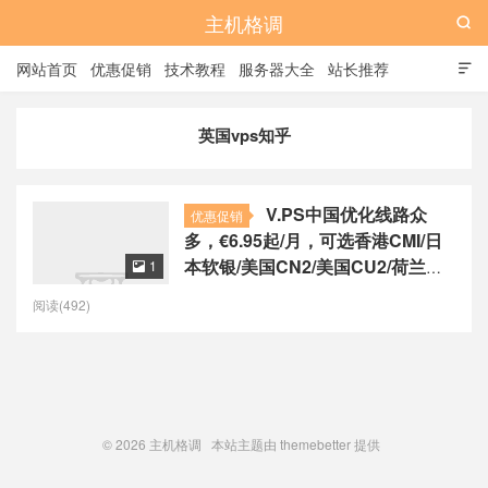
主机格调

网站首页
优惠促销
技术教程
服务器大全
站长推荐

全站标签
广告位
英国vps知乎
V.PS中国优化线路众
优惠促销
多，€6.95起/月，可选香港CMI/日
本软银/美国CN2/美国CU2/荷兰
1

CU2/德国CU2/澳大利亚CU2
阅读(492)
© 2026
主机格调
本站主题由
themebetter
提供