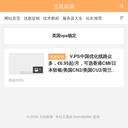
主机格调

网站首页
优惠促销
技术教程
服务器大全
站长推荐

全站标签
广告位
英国vps稳定
V.PS中国优化线路众
优惠促销
多，€6.95起/月，可选香港CMI/日
本软银/美国CN2/美国CU2/荷兰
1

CU2/德国CU2/澳大利亚CU2
阅读(500)
© 2026
主机格调
本站主题由
themebetter
提供