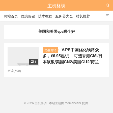
主机格调

网站首页
优惠促销
技术教程
服务器大全
站长推荐

全站标签
广告位
美国和美国vps哪个好
V.PS中国优化线路众
优惠促销
多，€6.95起/月，可选香港CMI/日
本软银/美国CN2/美国CU2/荷兰
1

CU2/德国CU2/澳大利亚CU2
阅读(500)
© 2026
主机格调
本站主题由
themebetter
提供