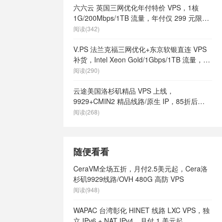
s
/
美国快速
六六云 英国三网优化年付特价 VPS，1核
美国最好vps
1G/200Mbps/1TB 流量，年付仅 299 元限量
土vps
/
美
66 个
阅读(342)
有哪些
/
美国
vps
/
美国高
V.PS 法兰克福三网优化+东京软银直连 VPS
港vps
/
英
补货，Intel Xeon Gold/1Gbps/1TB 流量，月
9
/
英国vps
付 €6.95 起
阅读(290)
ps不限内容
/
英国vps云
云途美国洛杉矶精品 VPS 上线，
s供货商
/
英国
9929+CMIN2 精品线路/原生 IP，85折后
英国vps哪家
¥18.7/月起
阅读(268)
s怎么样
/
英
英国vps最便
网站
/
英国vps
随便看看
ps
/
英国主
主机
/
英国便
CeraVM全场五折，月付2.5美元起，Cera洛
s
/
英国快速
杉矶9929线路/OVH 480G 高防 VPS
英国最好vps
阅读(948)
土vps
/
英
有哪些
/
英国
WAPAC 台湾彰化 HINET 线路 LXC VPS，独
ps
/
英国高
立 IPv6 + NAT IPv4，月付 1 美元起