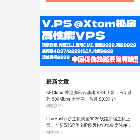
/
澳大利亚
大利亚快速稳
澳大利亚最便
vps
/
澳大
价vps
/
澳
大利亚稳定
速vps
/
澳
s
/
特价香港
vps
/
稳定
国vps
/
稳
/
美国 vps
/
ps cmi，
最新文章
限内容
/
美国
ps云vps
/
KFCloud 香港腾讯云基建 VPS 上新，Pro 系
商
/
美国vps
列 500Mbps 大带宽，首月 $9.99 起
vps哪家好
/
阅读(310)
么样
/
美国vps
国vps日租
/
LisaHost丽萨主机美国9929线路新宿主机上
定
/
美国vps
线，全新双ISP住宅IP段风控10%极度纯净，
/
美国主机
月付68元起
阅读(283)
主机
/
美国便