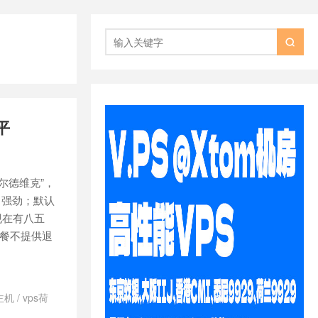

平
纳尔德维克”，
能非常强劲；默认
，现在有八五
套餐不提供退
主机
/
vps荷
d日本vps怎么样