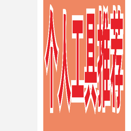
快速澳大利亚
ps
/
快速的
ps
/
快速稳
s
/
性价比高
ps
/
推荐德
vps
/
推荐
/
推荐荷兰
s
/
支付宝荷
/
日本VPS
/
s
/
日本
vps主机防
s供应商
/
日本
日本vps哪个
ps建站
/
日
/
日本vps日
vps租用
/
日
/
日本不限制
PS
/
日本便
vps
/
日本
/
日本最便
/
日本月付