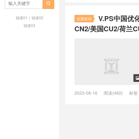
/
zgocloud日本软银
/
zgovps
/
z

荷兰vps
/
品质荷兰vps主机
/
好用
V.PS中国优
荐最好的荷兰vps
/
推荐荷兰vps
/
链接01
|
链接02
优惠促销
vps
/
最快荷兰vps
/
最快速荷兰vp
链接03
CN2/美国CU2/荷兰C
荷兰vps
/
荷兰 vps
/
荷兰as9929 
as9929
/
荷兰vps cmi， 荷兰cmin
荷兰vps不限内容
/
荷兰vps主机
/
vps云
/
荷兰vps云vps
/
荷兰vps
兰vps供货商
/
荷兰vps免费
/
荷兰
个好
/
荷兰vps哪家好
/
荷兰vps
荷兰vps怎么样
/
荷兰vps托管
/
荷
日本vps
/
荷兰vps日租
/
荷兰vp
荷兰vps稳定
/
荷兰vps网站
/
荷兰
制内容vps
/
荷兰主机vps
/
荷兰云
2023-08-16
阅读(482)
标签
宜vps主机
/
荷兰便宜的vps
/
荷兰
ping低的英国vps
/
ping低的荷兰v
快速vps
/
荷兰快速稳定vps
/
荷兰
ping小的美国vps
/
ping小的英国v
宜vps
/
荷兰最好vps
/
荷兰最好v
/
vps德国主机推荐
/
vps德国推荐
vps
/
荷兰本土vps
/
荷兰机房vps
亚
/
vps澳大利亚vps
/
vps澳大
兰的vps有哪些
/
荷兰直连vps
/
荷
机
/
vps美国主机推荐
/
vps美国
荷兰高速vps
/
荷兰高防vps
/
速度
/
vps荷兰vps
/
vps荷兰主机
/
vp
/
vps香港推荐
/
上德国网用什么vp