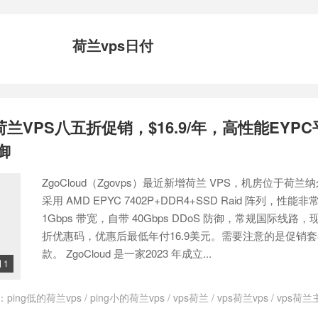
荷兰vps日付
增荷兰VPS八五折促销，$16.9/年，高性能EYPC
防御
ZgoCloud（Zgovps）最近新增荷兰 VPS，机房位于荷兰
采用 AMD EPYC 7402P+DDR4+SSD Raid 阵列，性
1Gbps 带宽，自带 40Gbps DDoS 防御，常规国际线路
折优惠码，优惠后最低年付16.9美元。需要注意的是促销
款。 ZgoCloud 是一家2023 年成立...
1

：
ping低的荷兰vps
/
ping小的荷兰vps
/
vps荷兰
/
vps荷兰vps
/
vps荷兰
loud
/
ZgoCloud优惠码
/
ZgoCloud官网
/
zgocloud日本vps
/
zgoclou