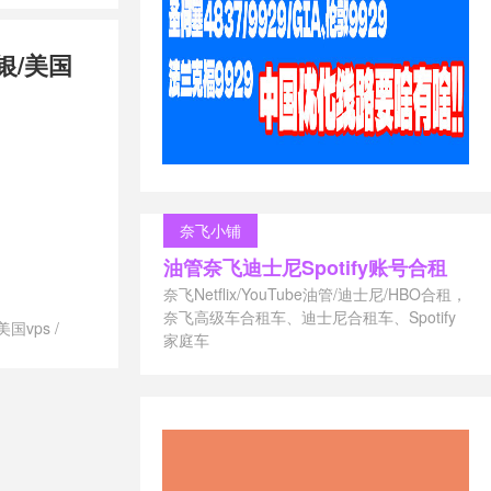
兰vps
/
便宜
兰vps
/
推
银/美国
最好的荷兰
兰vps
/
联通
兰vps
svps租用
/
御能力
/
荷兰
s供应商
/
荷
/
荷兰vps哪
vps建站
/
奈飞小铺
付
/
荷兰vps
油管奈飞迪士尼Spotify账号合租
兰vps租用
/
s
/
荷兰不限
奈飞Netflix/YouTube油管/迪士尼/HBO合租，
ps
/
荷兰便
奈飞高级车合租车、迪士尼合租车、Spotify
美国vps
/
vps
/
荷兰
家庭车
澳大利亚vps
/
/
荷兰最便
vps德国主机
/
荷兰月付
/
vps澳大利
s怎么样
/
荷
/
vps美国主
快的vps
/
荐
/
vps荷兰
s香港主机推荐
上英国网用