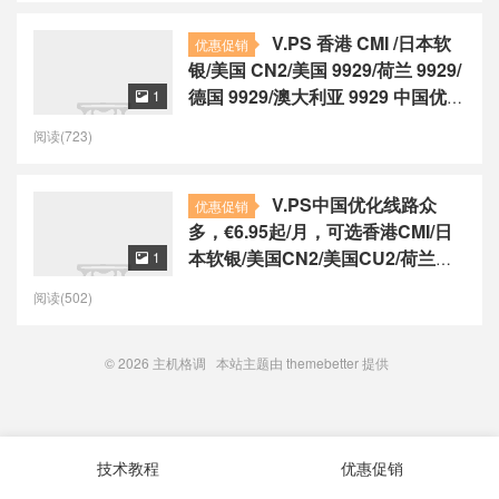
V.PS 香港 CMI /日本软
优惠促销
银/美国 CN2/美国 9929/荷兰 9929/
德国 9929/澳大利亚 9929 中国优化
1

线路，€6.95起/月
阅读(723)
V.PS中国优化线路众
优惠促销
多，€6.95起/月，可选香港CMI/日
本软银/美国CN2/美国CU2/荷兰
1

CU2/德国CU2/澳大利亚CU2
阅读(502)
© 2026
主机格调
本站主题由
themebetter
提供
技术教程
优惠促销