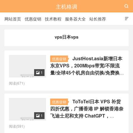
主机格调

网站首页
优惠促销
技术教程
服务器大全
站长推荐

全站标签
广告位
vps日本vps
JustHost.asia新增日本
优惠促销
东京VPS，200Mbps带宽/不限流
量/全球45个机房自由切换/免费换
1

50次IP，$1.16起/月
阅读(671)
ToToTel日本 VPS 补货
优惠促销
四折优惠，广播香港 IP 解锁香港奈
飞迪士尼和支持 ChatGPT，
1

$36.30/年
阅读(591)