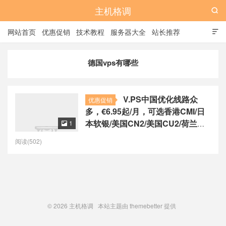
主机格调

网站首页
优惠促销
技术教程
服务器大全
站长推荐

全站标签
广告位
德国vps有哪些
V.PS中国优化线路众
优惠促销
多，€6.95起/月，可选香港CMI/日
本软银/美国CN2/美国CU2/荷兰
1

CU2/德国CU2/澳大利亚CU2
阅读(502)
© 2026
主机格调
本站主题由
themebetter
提供