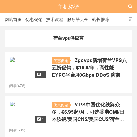
主机格调

网站首页
优惠促销
技术教程
服务器大全
站长推荐

全站标签
广告位
荷兰vps供应商
Zgovps新增荷兰VPS八
优惠促销
五折促销，$16.9/年，高性能
EYPC平台/40Gbps DDoS 防御
1

阅读(476)
V.PS中国优化线路众
优惠促销
多，€6.95起/月，可选香港CMI/日
本软银/美国CN2/美国CU2/荷兰
1

CU2/德国CU2/澳大利亚CU2
阅读(502)