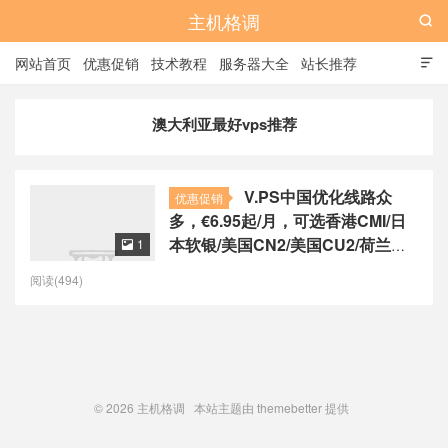
主机格调

网站首页
优惠促销
技术教程
服务器大全
站长推荐

全站标签
广告位
澳大利亚最好vps推荐
V.PS中国优化线路众
优惠促销
多，€6.95起/月，可选香港CMI/日
本软银/美国CN2/美国CU2/荷兰
1

CU2/德国CU2/澳大利亚CU2
阅读(494)
© 2026
主机格调
本站主题由
themebetter
提供