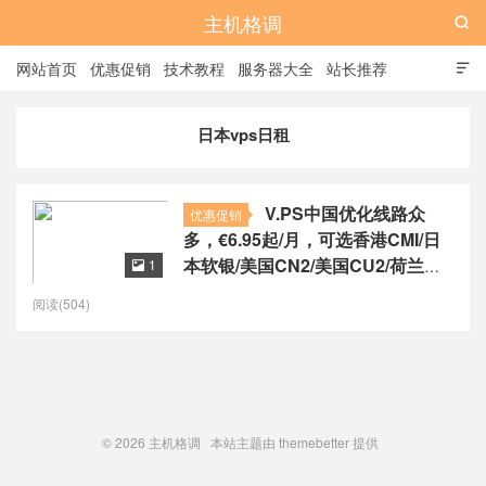
主机格调

网站首页
优惠促销
技术教程
服务器大全
站长推荐

全站标签
广告位
日本vps日租
V.PS中国优化线路众
优惠促销
多，€6.95起/月，可选香港CMI/日
本软银/美国CN2/美国CU2/荷兰
1

CU2/德国CU2/澳大利亚CU2
阅读(504)
© 2026
主机格调
本站主题由
themebetter
提供