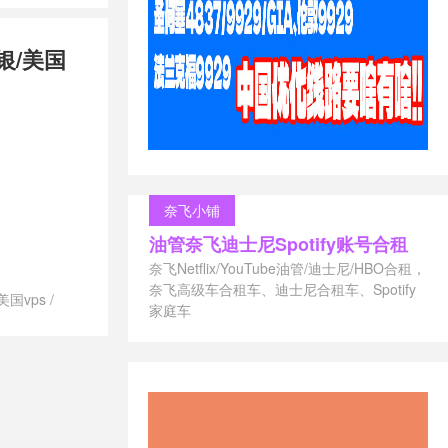
兰vps
/
便宜
兰vps
/
推
银/美国
最好的荷兰
兰vps
/
联通
兰vps
svps租用
/
御能力
/
荷兰
s供应商
/
荷
/
荷兰vps哪
vps建站
/
奈飞小铺
付
/
荷兰vps
油管奈飞迪士尼Spotify账号合租
兰vps租用
/
s
/
荷兰不限
奈飞Netflix/YouTube油管/迪士尼/HBO合租，
ps
/
荷兰便
奈飞高级车合租车、迪士尼合租车、Spotify
美国vps
/
vps
/
荷兰
家庭车
澳大利亚vps
/
/
荷兰最便
vps德国主机
/
荷兰月付
/
vps澳大利
s怎么样
/
荷
/
vps美国主
快的vps
/
荐
/
vps荷兰
s香港主机推荐
上英国网用