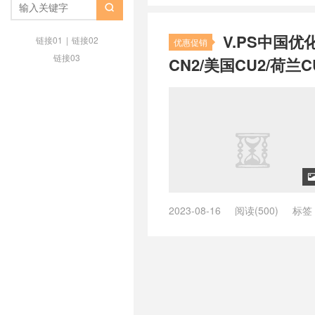
/
zgocloud日本软银
/
zgovps
/
z

荷兰vps
/
品质荷兰vps主机
/
好用
V.PS中国优
荐最好的荷兰vps
/
推荐荷兰vps
/
链接01
|
链接02
优惠促销
vps
/
最快荷兰vps
/
最快速荷兰vp
链接03
CN2/美国CU2/荷兰C
荷兰vps
/
荷兰 vps
/
荷兰as9929 
as9929
/
荷兰vps cmi， 荷兰cmin
荷兰vps不限内容
/
荷兰vps主机
/
vps云
/
荷兰vps云vps
/
荷兰vps
兰vps供货商
/
荷兰vps免费
/
荷兰
个好
/
荷兰vps哪家好
/
荷兰vps
荷兰vps怎么样
/
荷兰vps托管
/
荷
日本vps
/
荷兰vps日租
/
荷兰vp
荷兰vps稳定
/
荷兰vps网站
/
荷兰
制内容vps
/
荷兰主机vps
/
荷兰云
2023-08-16
阅读(500)
标签
宜vps主机
/
荷兰便宜的vps
/
荷兰
ping低的英国vps
/
ping低的荷兰v
快速vps
/
荷兰快速稳定vps
/
荷兰
ping小的美国vps
/
ping小的英国v
宜vps
/
荷兰最好vps
/
荷兰最好v
/
vps德国主机推荐
/
vps德国推荐
vps
/
荷兰本土vps
/
荷兰机房vps
亚
/
vps澳大利亚vps
/
vps澳大
兰的vps有哪些
/
荷兰直连vps
/
荷
机
/
vps美国主机推荐
/
vps美国
荷兰高速vps
/
荷兰高防vps
/
速度
/
vps荷兰vps
/
vps荷兰主机
/
vp
/
vps香港推荐
/
上德国网用什么vp