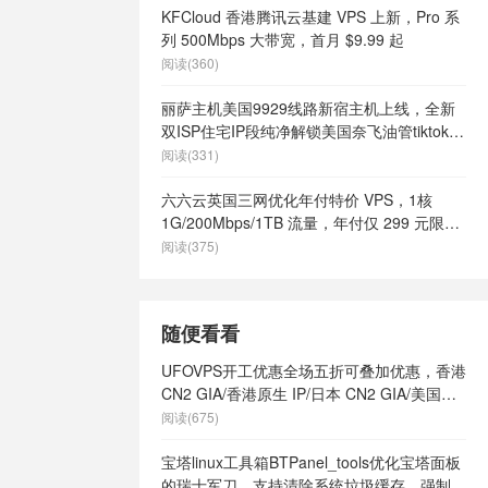
s
/
美国快速
KFCloud 香港腾讯云基建 VPS 上新，Pro 系
美国最好vps
列 500Mbps 大带宽，首月 $9.99 起
土vps
/
美
阅读(360)
有哪些
/
美国
vps
/
美国高
丽萨主机美国9929线路新宿主机上线，全新
港vps
/
英
双ISP住宅IP段纯净解锁美国奈飞油管tiktok等
9
/
英国vps
流媒体，月付68元起
阅读(331)
ps不限内容
/
英国vps云
六六云英国三网优化年付特价 VPS，1核
s供货商
/
英国
1G/200Mbps/1TB 流量，年付仅 299 元限量
英国vps哪家
66 个
阅读(375)
s怎么样
/
英
英国vps最便
网站
/
英国vps
随便看看
ps
/
英国主
主机
/
英国便
UFOVPS开工优惠全场五折可叠加优惠，香港
s
/
英国快速
CN2 GIA/香港原生 IP/日本 CN2 GIA/美国洛
英国最好vps
杉矶高防 VPS，19元起/月
阅读(675)
土vps
/
英
有哪些
/
英国
宝塔linux工具箱BTPanel_tools优化宝塔面板
ps
/
英国高
的瑞士军刀，支持清除系统垃圾缓存，强制跳