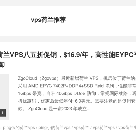
vps荷兰推荐
增荷兰VPS八五折促销，$16.9/年，高性能EYPC
防御
ZgoCloud（Zgovps）最近新增荷兰 VPS，机房位于荷兰
采用 AMD EPYC 7402P+DDR4+SSD Raid 阵列，性
1Gbps 带宽，自带 40Gbps DDoS 防御，常规国际线路
折优惠码，优惠后最低年付16.9美元。需要注意的是促销
款。 ZgoCloud 是一家2023 年成立...
1

：
ping低的荷兰vps
/
ping小的荷兰vps
/
vps荷兰
/
vps荷兰vps
/
vps荷兰
loud
/
ZgoCloud优惠码
/
ZgoCloud官网
/
zgocloud日本vps
/
zgoclou