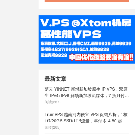
/
澳大利亚
大利亚快速稳
澳大利亚最便
vps
/
澳大
价vps
/
澳
大利亚稳定
速vps
/
澳
s
/
特价香港
vps
/
稳定
国vps
/
稳
/
美国 vps
/
ps cmi，
最新文章
限内容
/
美国
ps云vps
/
荫云 YINNET 新增新加坡原生 IP VPS，双原
商
/
美国vps
生 IPv4+IPv6 解锁新加坡流媒体，7 折月付
vps哪家好
/
$7 起
阅读(287)
么样
/
美国vps
国vps日租
/
TrumVPS 越南河内便宜 VPS 促销八折，1核
定
/
美国vps
1G/20GB SSD/1TB流量，年付 $14.80 起
/
美国主机
阅读(265)
主机
/
美国便