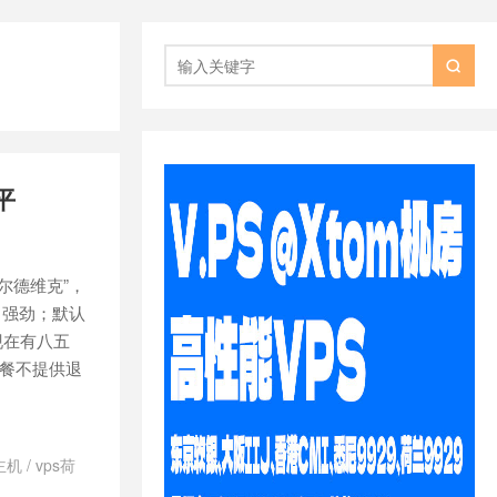

平
纳尔德维克”，
能非常强劲；默认
，现在有八五
套餐不提供退
主机
/
vps荷
d日本vps怎么样